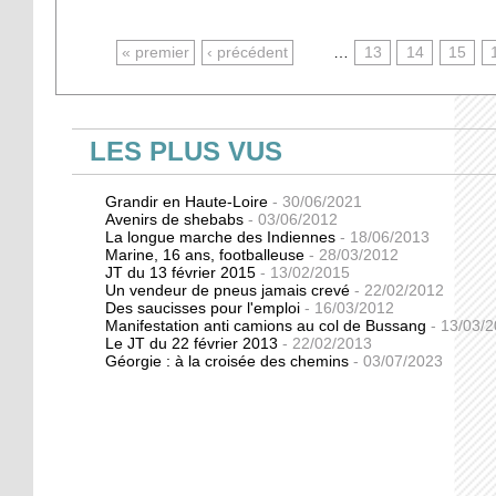
PAGES
« premier
‹ précédent
…
13
14
15
LES PLUS VUS
Grandir en Haute-Loire
- 30/06/2021
Avenirs de shebabs
- 03/06/2012
La longue marche des Indiennes
- 18/06/2013
Marine, 16 ans, footballeuse
- 28/03/2012
JT du 13 février 2015
- 13/02/2015
Un vendeur de pneus jamais crevé
- 22/02/2012
Des saucisses pour l'emploi
- 16/03/2012
Manifestation anti camions au col de Bussang
- 13/03/
Le JT du 22 février 2013
- 22/02/2013
Géorgie : à la croisée des chemins
- 03/07/2023