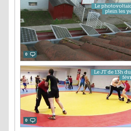
Le photovoltaï
plein les y
0
Le JT de 13h du
fév
0