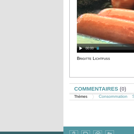
00:00
Brigitte Lichtfuss
AFFICHER
COMMENTAIRES
(0)
Consommation
Thèmes