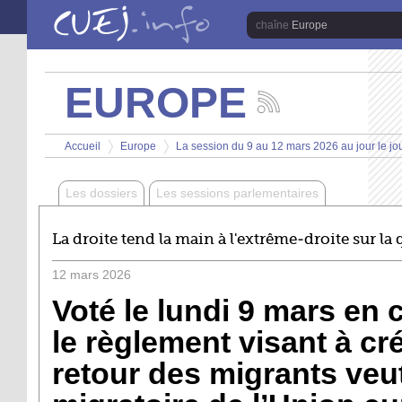
Aller au contenu principal
Europe
EUROPE
Suivez
les
Vous êtes ici
actualités
Accueil
Europe
La session du 9 au 12 mars 2026 au jour le jo
de
>
>
la
chaîne
Les dossiers
Les sessions parlementaires
Europe
La droite tend la main à l'extrême-droite sur la
12
mars
2026
Voté le lundi 9 mars en
le règlement visant à 
retour des migrants veut