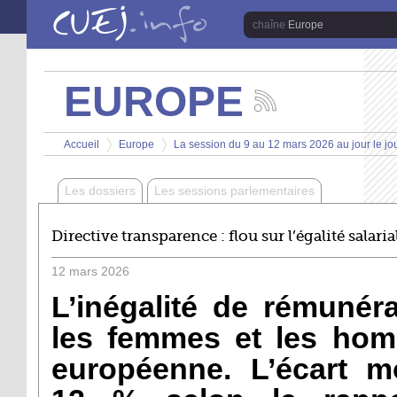
Aller au contenu principal
Europe
EUROPE
Suivez
les
Vous êtes ici
actualités
Accueil
Europe
La session du 9 au 12 mars 2026 au jour le jo
de
>
>
la
chaîne
Les dossiers
Les sessions parlementaires
Europe
Directive transparence : flou sur l’égalité salaria
12
mars
2026
L’inégalité de rémunéra
les femmes et les hom
européenne. L’écart m