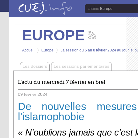
Aller au contenu principal
Europe
EUROPE
Suivez
les
Vous êtes ici
actualités
Accueil
Europe
La session du 5 au 8 février 2024 au jour le jo
de
>
>
la
chaîne
Les dossiers
Les sessions parlementaires
Europe
L'actu du mercredi 7 février en bref
09
février
2024
De nouvelles mesures 
l'islamophobie
«
N'oublions jamais que c'est l