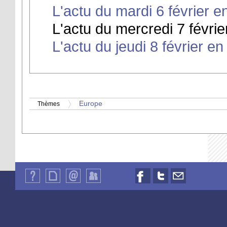
L'actu du mardi 6 février e
L'actu du mercredi 7 févrie
L'actu du jeudi 8 février en
Europe
Thèmes
Qui
Plan
Contact
Identification
Nous
Nous
Nous
sommes-
du
suivre
suivre
contacter
nous
site
sur
sur
par
?
Facebook
Twitter
email