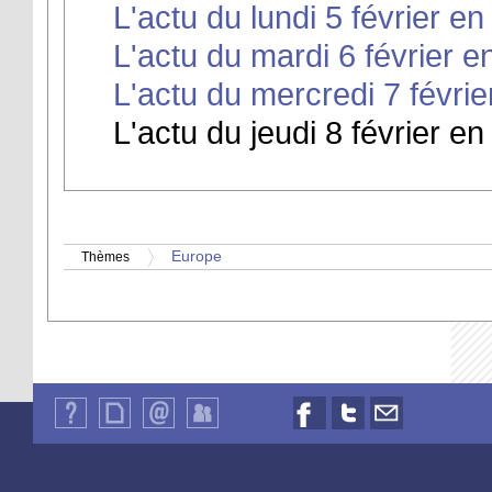
L'actu du lundi 5 février en
L'actu du mardi 6 février e
L'actu du mercredi 7 févrie
L'actu du jeudi 8 février en
Europe
Thèmes
Qui
Plan
Contact
Identification
Nous
Nous
Nous
sommes-
du
suivre
suivre
contacter
nous
site
sur
sur
par
?
Facebook
Twitter
email