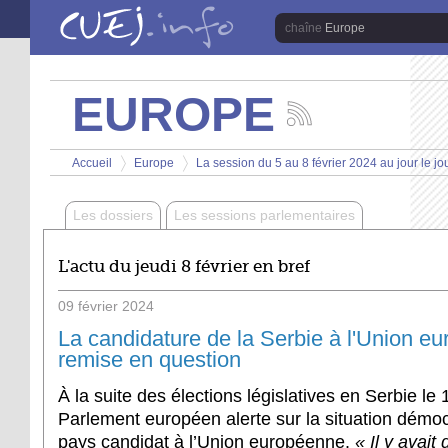
Aller au contenu principal
Europe
EUROPE
Suivez
les
Vous êtes ici
actualités
Accueil
Europe
La session du 5 au 8 février 2024 au jour le jo
de
>
>
la
chaîne
Les dossiers
Les sessions parlementaires
Europe
L'actu du jeudi 8 février en bref
09
février
2024
La candidature de la Serbie à l'Union e
remise en question
À la suite des élections législatives en Serbie le
Parlement européen alerte sur la situation démo
pays candidat à l’Union européenne.
« Il y avait