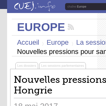
Aller au contenu principal
Europe
EUROPE
Suivez
les
Vous êtes ici
actualités
Accueil
Europe
La sessio
de
la
>
>
chaîne
Nouvelles pressions pour san
Europe
Les dossiers
Les sessions parlementaires
Nouvelles pressions
Hongrie