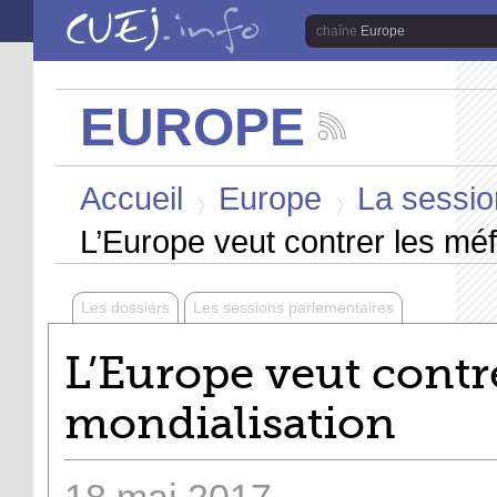
Aller au contenu principal
Europe
EUROPE
Suivez
les
Vous êtes ici
actualités
Accueil
Europe
La sessio
de
la
>
>
chaîne
L’Europe veut contrer les méf
Europe
Les dossiers
Les sessions parlementaires
L’Europe veut contre
mondialisation