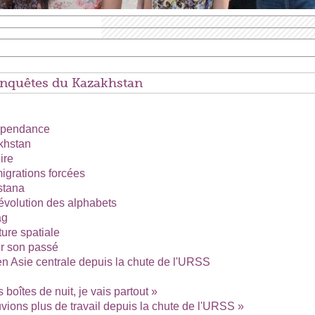
onquêtes du Kazakhstan
épendance
khstan
ire
migrations forcées
Astana
évolution des alphabets
ag
ture spatiale
er son passé
en Asie centrale depuis la chute de l'URSS
s boîtes de nuit, je vais partout »
vions plus de travail depuis la chute de l'URSS »