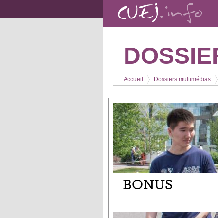
Aller au contenu principal
DOSSIE
Vous êtes ici
Accueil
Dossiers multimédias
>
>
BONUS