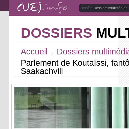
Aller au contenu principal
Dossiers multimédias
DOSSIERS
MULT
Vous êtes ici
Accueil
Dossiers multimédi
>
Parlement de Koutaïssi, fant
Saakachvili