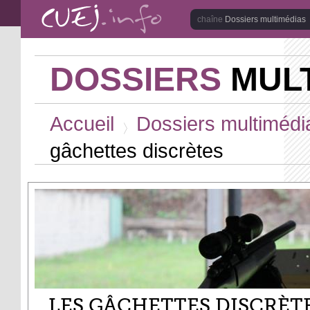
Aller au contenu principal
Dossiers multimédias
DOSSIERS
MULT
Vous êtes ici
Accueil
Dossiers multimédi
>
gâchettes discrètes
LES GÂCHETTES DISCRÈT