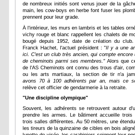
de nombreux initiés sont venus jouer de la gâchet
main, les cow-boys en herbe font fuser les plom
prennent pour leur grade.
À l'intérieur, les murs en lambris et les tables o
vichy rouge et blanc rappellent les chalets de m
bougé depuis 1952, date de création du club.
Franck Hachet, l'actuel président : "
Il y a une a
ici. C'est un club très ancien, qui compte encor
de cheminots parmi ses membres."
Alors que ce
de l'AS Cheminots ont connu des trous d'air, com
ou les arts martiaux, la section de tir n'a jam
avons 70 à 100 adhérents par an, mais ce so
relève cet officier de gendarmerie à la retraite.
"Une discipline olympique"
Souvent, les adhérents se retrouvent autour d'
prendre les armes. Le bâtiment accueille trois 
trois salles différentes. Au 50 mètres, une étend
les tireurs de la quinzaine de cibles en bois align
lunette de visée, les carabiniers soignent leur po