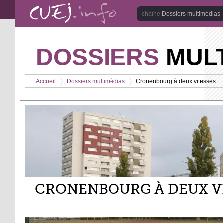
Aller au contenu principal
Dossiers multimédias
DOSSIERS
MULT
Vous êtes ici
Accueil
Dossiers multimédias
Cronenbourg à deux vitesses
>
>
CRONENBOURG À DEUX V