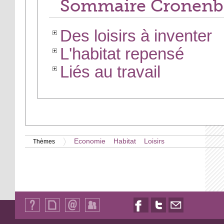
Sommaire Cronenb
Des loisirs à inventer
L'habitat repensé
Liés au travail
Economie
Habitat
Loisirs
Thèmes
Qui
Plan
Contact
Identification
Nous
Nous
Nous
sommes-
du
suivre
suivre
contacter