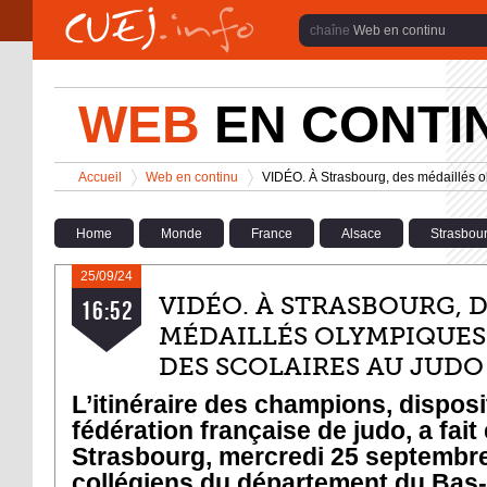
Aller au contenu principal
Web en continu
WEB
EN CONTI
Vous êtes ici
Accueil
Web en continu
VIDÉO. À Strasbourg, des médaillés ol
>
>
Home
Monde
France
Alsace
Strasbou
25/09/24
VIDÉO. À STRASBOURG, 
16:52
MÉDAILLÉS OLYMPIQUES 
DES SCOLAIRES AU JUDO
L’itinéraire des champions, disposit
fédération française de judo, a fait
Strasbourg, mercredi 25 septembr
collégiens du département du Bas-