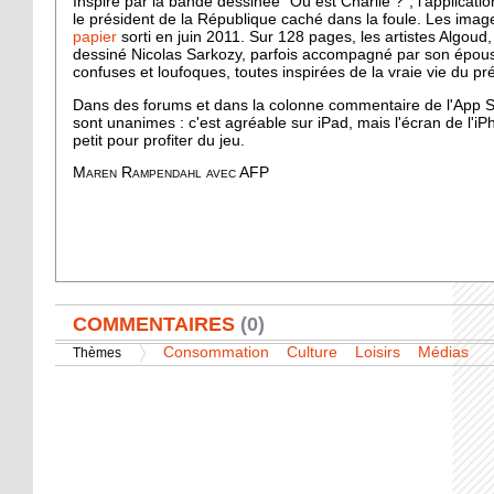
Inspiré par la bande dessinée “Où est Charlie ?“, l'applicati
le président de la République caché dans la foule. Les image
papier
sorti en juin 2011. Sur 128 pages, les artistes Algoud,
dessiné Nicolas Sarkozy, parfois accompagné par son épou
confuses et loufoques, toutes inspirées de la vraie vie du pr
Dans des forums et dans la colonne commentaire de l'App Sto
sont unanimes : c'est agréable sur iPad, mais l'écran de l'iP
petit pour profiter du jeu.
Maren Rampendahl avec AFP
AFFICHER
COMMENTAIRES
(0)
Consommation
Culture
Loisirs
Médias
Thèmes