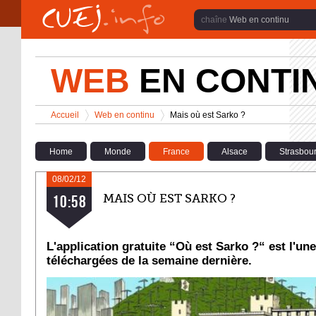
Aller au contenu principal
Web en continu
WEB
EN CONTI
Vous êtes ici
Accueil
Web en continu
Mais où est Sarko ?
>
>
Home
Monde
France
Alsace
Strasbou
08/02/12
MAIS OÙ EST SARKO ?
10:58
L'application gratuite “Où est Sarko ?“ est l'un
téléchargées de la semaine dernière.