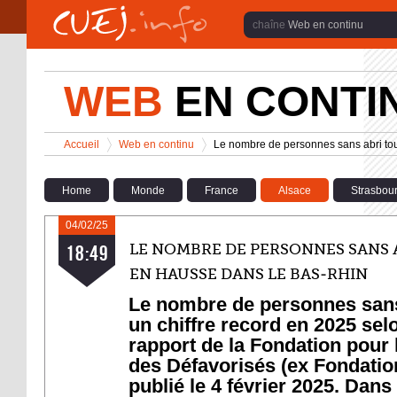
Aller au contenu principal
Web en continu
WEB
EN CONTI
Vous êtes ici
Accueil
Web en continu
Le nombre de personnes sans abri to
>
>
Home
Monde
France
Alsace
Strasbou
04/02/25
LE NOMBRE DE PERSONNES SANS 
18:49
EN HAUSSE DANS LE BAS-RHIN
Le nombre de personnes sans-
un chiffre record en 2025 selo
rapport de la Fondation pour
des Défavorisés (ex Fondatio
publié le 4 février 2025. Dans