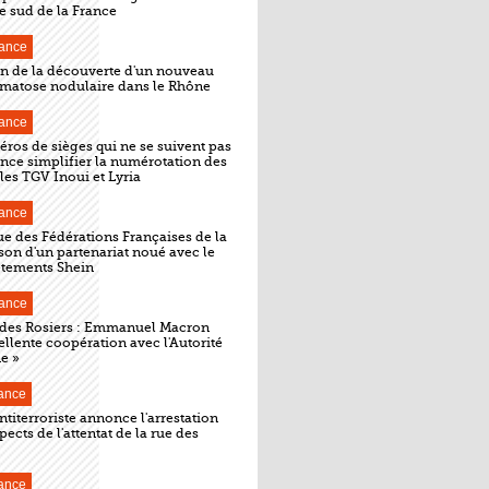
e sud de la France
ance
n de la découverte d'un nouveau
rmatose nodulaire dans le Rhône
ance
éros de sièges qui ne se suivent pas
nce simplifier la numérotation des
les TGV Inoui et Lyria
ance
e des Fédérations Françaises de la
on d'un partenariat noué avec le
êtements Shein
ance
e des Rosiers : Emmanuel Macron
cellente coopération avec l'Autorité
e »
ance
ntiterroriste annonce l'arrestation
ects de l'attentat de la rue des
ance