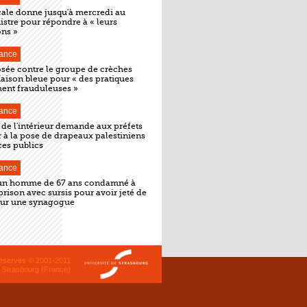
cale donne jusqu'à mercredi au
stre pour répondre à « leurs
ons »
ance
osée contre le groupe de crèches
aison bleue pour « des pratiques
ment frauduleuses »
ance
 de l'intérieur demande aux préfets
 à la pose de drapeaux palestiniens
ices publics
ance
 un homme de 67 ans condamné à
prison avec sursis pour avoir jeté de
 sur une synagogue
 réservés © 2001-2011
 Strasbourg (France)