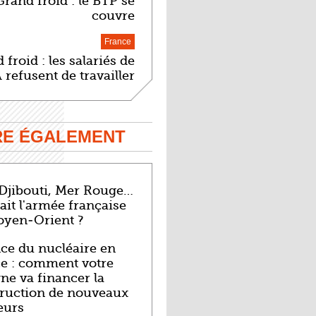
Grand froid : le BTP se
couvre
France
 froid : les salariés de
 refusent de travailler
IRE ÉGALEMENT
 Djibouti, Mer Rouge…
ait l'armée française
oyen-Orient ?
ce du nucléaire en
e : comment votre
ne va financer la
ruction de nouveaux
eurs