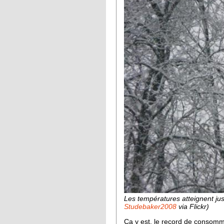
Les températures atteignent ju
Studebaker2008
via Flickr)
Ça y est, le record de consomma