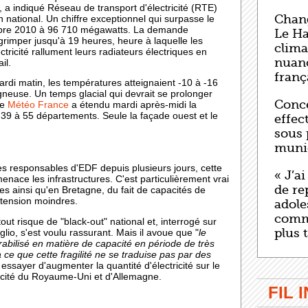
a indiqué Réseau de transport d'électricité (RTE)
Chang
 national. Un chiffre exceptionnel qui surpasse le
bre 2010 à 96 710 mégawatts. La demande
Le Ha
à grimper jusqu'à 19 heures, heure à laquelle les
clima
ctricité rallument leurs radiateurs électriques en
nuanc
il.
franç
rdi matin, les températures atteignaient -10 à -16
neuse. Un temps glacial qui devrait se prolonger
Conce
ue
Météo France
a étendu mardi après-midi la
 39 à 55 départements. Seule la façade ouest et le
effect
sous 
muni
s responsables d'EDF depuis plusieurs jours, cette
« J’a
enace les infrastructures. C'est particulièrement vrai
de rep
es ainsi qu'en Bretagne, du fait de capacités de
 tension moindres.
adole
comm
out risque de "black-out" national et, interrogé sur
plus 
lio, s'est voulu rassurant. Mais il avoue que "
le
rabilisé en matière de capacité en période de très
 ce que cette fragilité ne se traduise pas par des
a essayer d'augmenter la quantité d'électricité sur le
ricité du Royaume-Uni et d'Allemagne.
FIL 