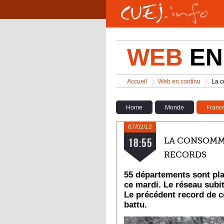
Aller au contenu principal
WEB
EN
Vous êtes ici
Accueil
Web en continu
La c
>
>
Home
Monde
Franc
07/02/12
LA CONSOMM
18:55
RECORDS
55 départements sont pla
ce mardi. Le réseau subi
Le précédent record de 
battu.