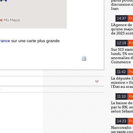
partis polit
discussion s
Iran
14:37
Fr
L'Agence de
qu'une major
de 2025 sont
France
sur une carte plus grande
12:19
Fr
Sur 513 stat
lundi, 5% on
anomalies de
Commerce
11:42
Fr
La députée 
mission « fl
l'État au sca
s
11:10
Fr
La baisse de
par le RN, s
selon Sébas
14:23
Fr
Narcotrafic 
un vaste cou