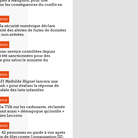
iques à Matignon, pour une
ur les conséquences du conflit en
ance
 la sécurité numérique déclare
ité des alertes de fuites de données
 non avérées.
ance
ions-service contrôlées depuis
t été sanctionnées pour des
 prix selon le ministre du
ance
LFI Mathilde Hignet lancera une
ash » pour évaluer la réponse de
ndale des laits infantiles
ance
 la TVA sur les carburants, réclamée
erait aussi « démagogue qu'inutile »
tien Lecornu
ance
: 42 personnes en garde à vue après
p de filet contre l'organisation DZ-