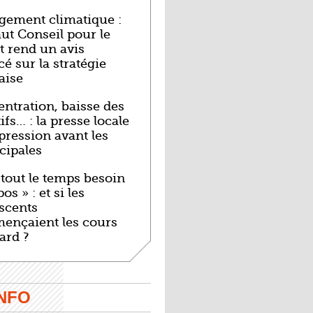
ement climatique :
ut Conseil pour le
t rend un avis
é sur la stratégie
aise
ntration, baisse des
ifs… : la presse locale
pression avant les
cipales
i tout le temps besoin
os » : et si les
scents
ençaient les cours
tard ?
INFO