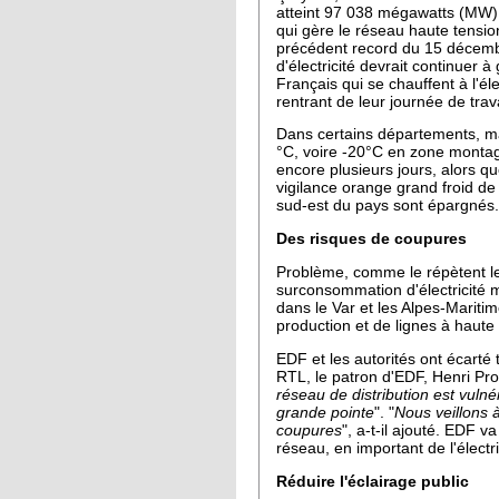
atteint 97 038 mégawatts (MW), 
qui gère le réseau haute tension
précédent record du 15 décem
d'électricité devrait continuer 
Français qui se chauffent à l'éle
rentrant de leur journée de trava
Dans certains départements, ma
°C, voire -20°C en zone montag
encore plusieurs jours, alors q
vigilance orange grand froid de
sud-est du pays sont épargnés.
Des risques de coupures
Problème, comme le répètent le
surconsommation d'électricité m
dans le Var et les Alpes-Maritim
production et de lignes à haute
EDF et les autorités ont écarté t
RTL, le patron d'EDF, Henri Prog
réseau de distribution est vulné
grande pointe
". "
Nous veillons à
coupures
", a-t-il ajouté. EDF v
réseau, en important de l'élect
Réduire l'éclairage public