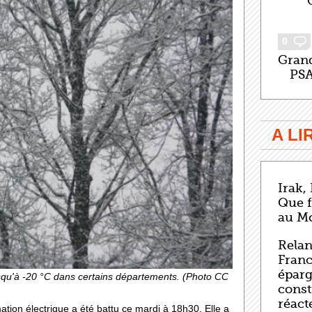
0
Grand
PSA
A L
Irak,
Que f
au M
Relan
Franc
éparg
squ'à -20 °C dans certains départements. (Photo CC
const
réact
tion électrique a été battu ce mardi à 18h30. Elle a