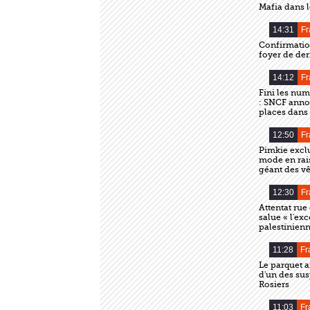
Mafia dans l
14:31
Fr
Confirmatio
foyer de de
14:12
Fr
Fini les num
: SNCF anno
places dans 
12:50
Fr
Pimkie exclu
mode en rais
géant des v
12:30
Fr
Attentat ru
salue « l'ex
palestinienn
11:28
Fr
Le parquet a
d'un des susp
Rosiers
11:03
Fr