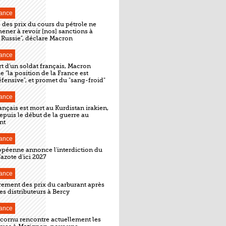
ance
 des prix du cours du pétrole ne
mener à revoir [nos] sanctions à
a Russie", déclare Macron
ance
t d'un soldat français, Macron
e "la position de la France est
ensive", et promet du "sang-froid"
ance
ançais est mort au Kurdistan irakien,
epuis le début de la guerre au
nt
ance
opéenne annonce l'interdiction du
azote d'ici 2027
ance
rement des prix du carburant après
es distributeurs à Bercy
ance
ecornu rencontre actuellement les