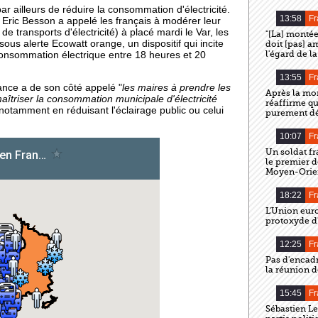
r ailleurs de réduire la consommation d'électricité.
13:58
Fr
e Eric Besson a appelé les français à modérer leur
 transports d'électricité) à placé mardi le Var, les
"[La] montée
ous alerte Ecowatt orange, un dispositif qui incite
doit [pas] a
l'égard de l
consommation électrique entre 18 heures et 20
13:55
Fr
ance a de son côté appelé "
les maires à prendre les
Après la mor
aîtriser la consommation municipale d'électricité
réaffirme qu
 notamment en réduisant l'éclairage public ou celui
purement déf
10:07
Fr
Un soldat fr
le premier d
Moyen-Orie
18:22
Fr
L'Union eur
protoxyde d'
12:25
Fr
Pas d'encad
la réunion d
15:45
Fr
Sébastien L