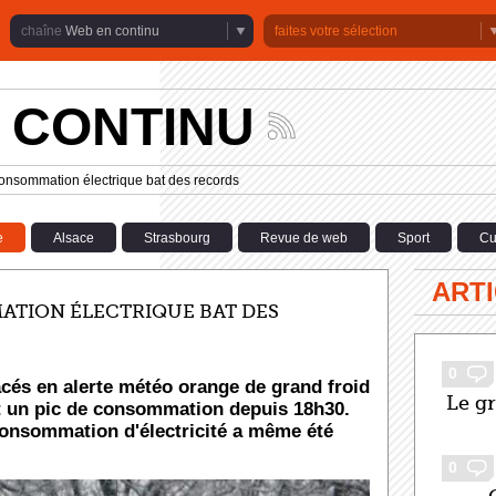
Web en continu
faites votre sélection
 CONTINU
Suivez
les
actualités
onsommation électrique bat des records
de
la
chaîne
e
Alsace
Strasbourg
Revue de web
Sport
Cu
Web
en
continu
ARTI
ATION ÉLECTRIQUE BAT DES
0
cés en alerte météo orange de grand froid
Le g
t un pic de consommation depuis 18h30.
consommation d'électricité a même été
0