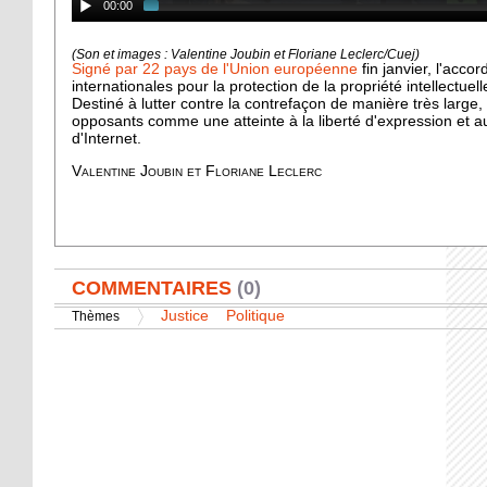
00:00
(Son et images : Valentine Joubin et Floriane Leclerc/Cuej)
Signé par 22 pays de l'Union européenne
fin janvier, l'acco
internationales pour la protection de la propriété intellectuell
Destiné à lutter contre la contrefaçon de manière très large, 
opposants comme une atteinte à la liberté d'expression et aux
d'Internet.
Valentine Joubin et Floriane Leclerc
AFFICHER
COMMENTAIRES
(0)
Justice
Politique
Thèmes