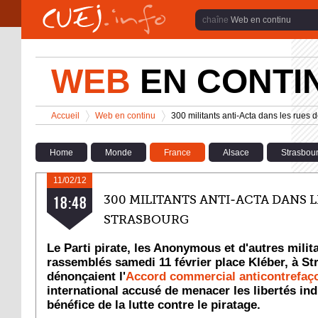
Aller au contenu principal
Web en continu
WEB
EN CONTI
Vous êtes ici
Accueil
Web en continu
300 militants anti-Acta dans les rues 
>
>
Home
Monde
France
Alsace
Strasbou
11/02/12
300 MILITANTS ANTI-ACTA DANS L
18:48
STRASBOURG
Le Parti pirate, les Anonymous et d'autres milit
rassemblés samedi 11 février place Kléber, à Str
dénonçaient l'
Accord commercial anticontrefaç
international accusé de menacer les libertés ind
bénéfice de la lutte contre le piratage.