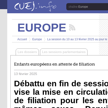
Aller au contenu principal
Europe
EUROPE
Suivez
les
Vous êtes ici
actualités
Accueil
Europe
La session du 10 au 13 février 2025 au jour le 
de
>
>
la
chaîne
Les dossiers
Les sessions parlementaires
Europe
Enfants européens en attente de filiation
13
février
2025
Débattu en fin de sessio
vise la mise en circulat
de filiation pour les e