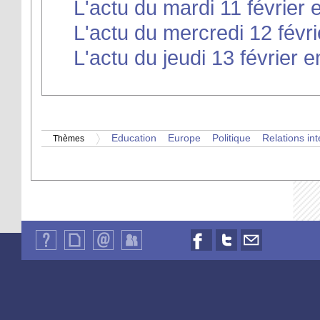
L'actu du mardi 11 février 
L'actu du mercredi 12 févri
L'actu du jeudi 13 février e
Education
Europe
Politique
Relations in
Thèmes
Qui
Plan
Contact
Identification
Nous
Nous
Nous
sommes-
du
suivre
suivre
contacter
nous
site
sur
sur
par
?
Facebook
Twitter
email