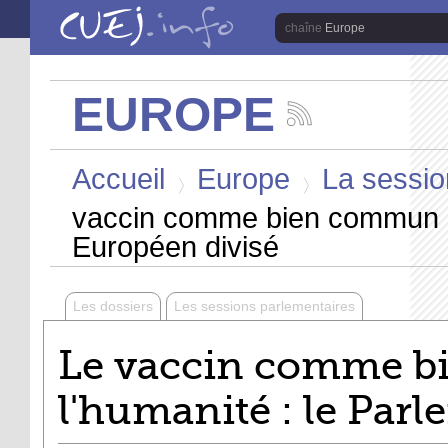
Aller au contenu principal
Europe
EUROPE
Suivez
les
Vous êtes ici
actualités
Accueil
Europe
La sessio
de
la
>
>
chaîne
vaccin comme bien commun de
Europe
Européen divisé
Les dossiers
Les sessions parlementaires
Le vaccin comme 
l'humanité : le Par