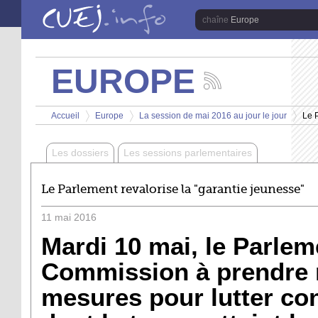
Aller au contenu principal
Europe
EUROPE
Suivez
les
Vous êtes ici
actualités
Accueil
Europe
La session de mai 2016 au jour le jour
Le P
de
>
>
>
la
chaîne
Les dossiers
Les sessions parlementaires
Europe
Le Parlement revalorise la "garantie jeunesse"
11
mai
2016
Mardi 10 mai, le Parlem
Commission à prendre 
mesures pour lutter co