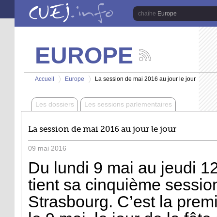
Aller au contenu principal
Europe
EUROPE
Suivez
les
Vous êtes ici
actualités
Accueil
Europe
La session de mai 2016 au jour le jour
de
>
>
la
chaîne
Les dossiers
Les sessions parlementaires
Europe
La session de mai 2016 au jour le jour
09
mai
2016
Du lundi 9 mai au jeudi 1
tient sa cinquième sessio
Strasbourg. C’est la prem