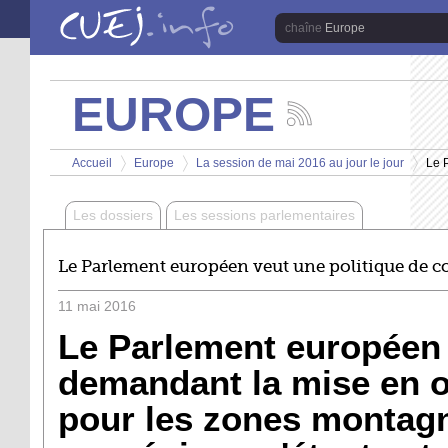
Aller au contenu principal
Europe
EUROPE
Suivez
les
Vous êtes ici
actualités
Accueil
Europe
La session de mai 2016 au jour le jour
Le 
de
>
>
>
la
chaîne
Les dossiers
Les sessions parlementaires
Europe
Le Parlement européen veut une politique de 
11
mai
2016
Le Parlement européen 
demandant la mise en o
pour les zones montag