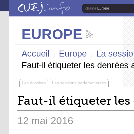
Aller au contenu principal
Europe
EUROPE
Suivez
les
Vous êtes ici
actualités
Accueil
Europe
La sessio
de
la
>
>
chaîne
Faut-il étiqueter les denrées 
Europe
Les dossiers
Les sessions parlementaires
Faut-il étiqueter le
12
mai
2016