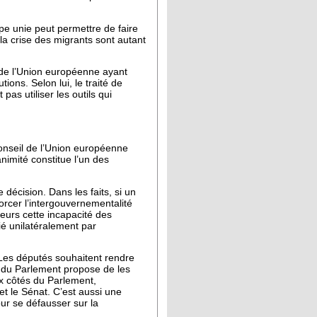
pe unie peut permettre de faire
la crise des migrants sont autant
 de l’Union européenne ayant
tions. Selon lui, le traité de
as utiliser les outils qui
onseil de l’Union européenne
nimité constitue l’un des
décision. Dans les faits, si un
orcer l’intergouvernementalité
eurs cette incapacité des
ié unilatéralement par
 Les députés souhaitent rendre
on du Parlement propose de les
ux côtés du Parlement,
et le Sénat. C’est aussi une
our se défausser sur la