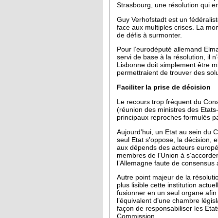
Strasbourg, une résolution qui 
Guy Verhofstadt est un fédéralis
face aux multiples crises. La mon
de défis à surmonter.
Pour l’eurodéputé allemand Elmar
servi de base à la résolution, il 
Lisbonne doit simplement être mie
permettraient de trouver des solu
Faciliter la prise de décision
Le recours trop fréquent du Con
(réunion des ministres des Etats
principaux reproches formulés p
Aujourd’hui, un Etat au sein du C
seul Etat s’oppose, la décision, 
aux dépends des acteurs européen
membres de l’Union à s’accorder 
l’Allemagne faute de consensus
Autre point majeur de la résolut
plus lisible cette institution ac
fusionner en un seul organe afin 
l’équivalent d’une chambre législ
façon de responsabiliser les Etat
Commission.