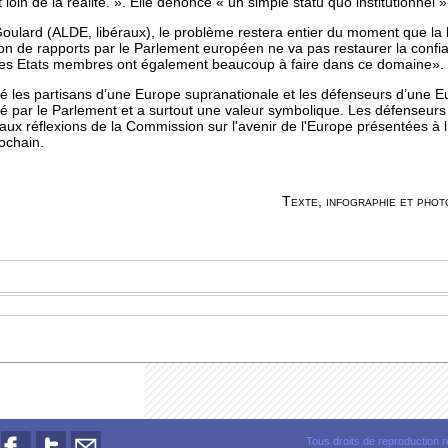
 loin de la réalité. ». Elle dénonce « un simple statu quo institutionnel »
Goulard (ALDE, libéraux), le problème restera entier du moment que la
on de rapports par le Parlement européen ne va pas restaurer la confi
es Etats membres ont également beaucoup à faire dans ce domaine».
 les partisans d’une Europe supranationale et les défenseurs d’une Eu
ulé par le Parlement et a surtout une valeur symbolique. Les défenseurs
aux réflexions de la Commission sur l'avenir de l'Europe
présentées
à 
ochain.
Texte, infographie et phot
Tous droits de reproduction