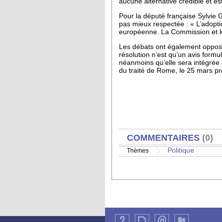
aucune alternative crédible et est
Pour la député française Sylvie 
pas mieux respectée : « L’adopti
européenne. La Commission et l
Les débats ont également opposé
résolution n’est qu’un avis form
néanmoins qu’elle sera intégrée 
du traité de Rome, le 25 mars pr
AFFICHER
COMMENTAIRES
(0)
Politique
Thèmes