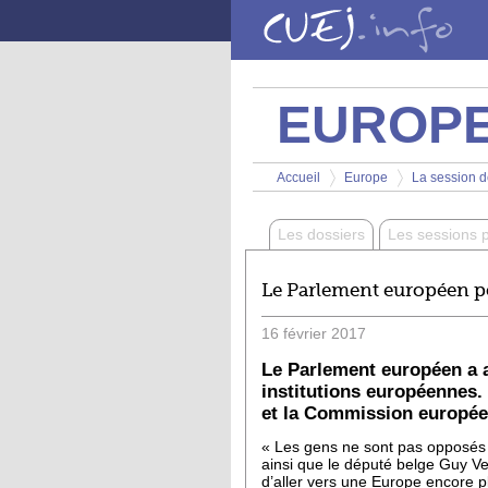
Aller au contenu principal
EUROP
Vous êtes ici
Accueil
Europe
La session de
>
>
Les dossiers
Les sessions 
Le Parlement européen po
16
février
2017
Le Parlement européen a ad
institutions européennes.
et la Commission europée
« Les gens ne sont pas opposés à 
ainsi que le député belge Guy Ver
d’aller vers une Europe encore p