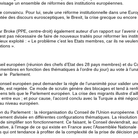
envisage un ensemble de réformes des institutions européennes.
te convaincu. Pour lui, seule une réforme institutionnelle dans une Euro
tée des discours eurosceptiques, le Brexit, la crise grecque ou encore 
 Broke (PPE, centre-droit) également auteur d’un rapport sur l’avenir
n’est pas nécessaire de faire de nouveaux traités pour réformer les institu
ux exploité : « Le problème c’est les Etats membres, car ils ne veulent p
tions ».
seil européen (réunion des chefs d’Etat des 28 pays membres) et du C
-membres en fonction des thématiques à l’ordre du jour) au vote à l’una
ar le Parlement.
onseil européen peut demander la règle de l’unanimité pour valider une 
elle, est rejetée. Ce mode de scrutin génère des blocages et tend à renf
s tels que le Parlement européen. La crise des migrants illustre d’aill
entre eux ; et pour cause, l’accord conclu avec la Turquie a été négoc
 au niveau européen.
ion du Parlement : la réorganisation du Conseil de l'Union européenne.
tuellement divisée en différentes configurations thématiques. La résoluti
de simplifier son fonctionnement. Ce faisant, le Conseil deviendrait, a
ative, à l’image de ce qui existe en France avec l’Assemblée Nationale 
s qui ont tendance à profiter de la complexité de la prise de décision p