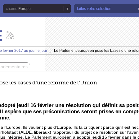
Europe
faites votre sélection
E
Suivez
les
actualités
 février 2017 au jour le jour
Le Parlement européen pose les bases d’une réfo
de
>
la
chaîne
parlementaires
Europe
se les bases d’une réforme de l’Union
opté jeudi 16 février une résolution qui définit sa posit
 Il espère que ses préconisations seront prises en comp
nne.
l’Europe. Ils veulent plus d’Europe. Ils la critiquent parce qu'il est né
hofstadt (ALDE, libéraux) rapporteur du projet de résolution sur l’avenir 
lus intégrée. Le Parlement européen a adopté jeudi 16 février dans le 