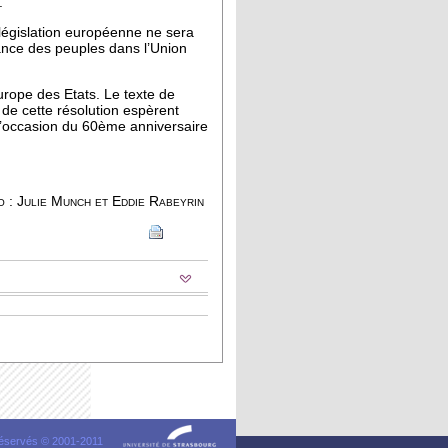
.
 législation européenne ne sera
ance des peuples dans l’Union
rope des Etats. Le texte de
 de cette résolution espèrent
l’occasion du 60ème anniversaire
o : Julie Munch et Eddie Rabeyrin
 réservés © 2001-2011