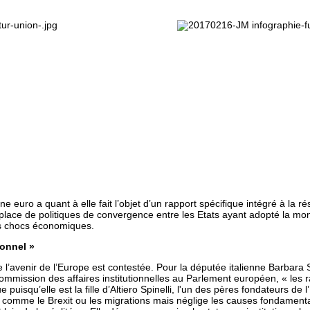
e euro a quant à elle fait l’objet d’un rapport spécifique intégré à la ré
en place de politiques de convergence entre les Etats ayant adopté la mo
els chocs économiques.
ionnel »
de l’avenir de l’Europe est contestée. Pour la députée italienne Barbar
commission des affaires institutionnelles au Parlement européen, « les 
 puisqu’elle est la fille d’Altiero Spinelli, l'un des pères fondateurs de 
s comme le Brexit ou les migrations mais néglige les causes fondament