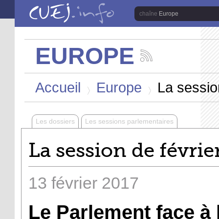
Aller au contenu principal
Europe
EUROPE
Suivez
les
Vous êtes ici
actualités
Accueil
Europe
La session
de
la
>
>
chaîne
Europe
Les dossiers
Les sessions parlementaires
La session de févrie
13
février
2017
Le Parlement face à l