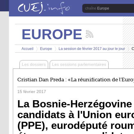
Aller au contenu principal
Europe
EUROPE
Suivez
les
Vous êtes ici
actualités
Accueil
Europe
La session de février 2017 au jour le jour
C
de
>
>
>
la
chaîne
Les dossiers
Les sessions parlementaires
Europe
Cristian Dan Preda : «La réunification de l'Euro
15
février
2017
La Bosnie-Herzégovine f
candidats à l'Union eu
(PPE), eurodéputé rouma