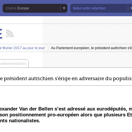
Europe
faites votre sélection
E
Suivez
les
actualités
 février 2017 au jour le jour
Au Parlement européen, le président autrichien s'
de
>
la
chaîne
parlementaires
Europe
e président autrichien s'érige en adversaire du populi
exander Van der Bellen s’est adressé aux eurodéputés, ma
é son positionnement pro-européen alors que plusieurs E
s nationalistes.