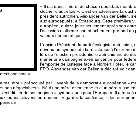
« Il est dans l’intérêt de chacun des Etats membres
clocher d’autrefois ». C’est en adversaire farouch
président autrichien, Alexander Van der Bellen, s’e
aux eurodéputés, à Strasbourg. Cette première visi
européen, quinze jours seulement après son entré
l'occasion d'affirmer son attachement profond au 
valeurs démocratiques.
L’ancien Président du parti écologiste autrichien,
devenu un symbole de la résistance à l’extrême droi
lors de l’élection présidentielle autrichienne de d
mener une campagne axée au centre pour fédérer 
l’emporter de justesse face à Norbert Höfer, le ca
FPÖ. Alexander Van der Bellen a déclaré voir dan
otectionnisme ».
ntaires, être « préoccupé par l’avenir de la démocratie européenne » ma
rs non négociables ». Né d’une mère estonienne et d’un père russe
en
 s’est dit fier de ses origines « symboliques pour l’Europe ». Il a tenu 
ux jeunes citoyens européens : « gardez la confiance, l’idée européen
 peines ».