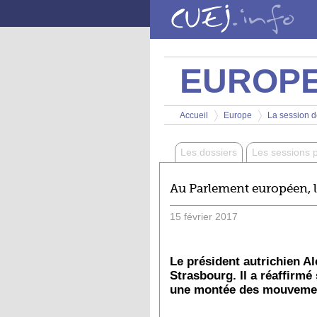
Aller au contenu principal
EUROP
Vous êtes ici
Accueil
Europe
La session de
>
>
Les dossiers
Les sessions 
Au Parlement européen, l
15
février
2017
Le président autrichien Al
Strasbourg. Il a réaffirm
une montée des mouvement