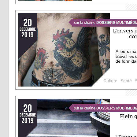
20
sur la chaîne
DOSSIERS MULTIMÉDI
décembre
L'envers 
2019
co
À leurs man
travail les
de formidab
Culture
Santé
20
sur la chaîne
DOSSIERS MULTIMÉDI
décembre
Plein 
2019