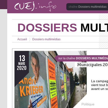
Aller au contenu principal
Dossiers multimédias
DOSSIERS
MULT
Vous êtes ici
Accueil
Dossiers multimédias
>
13
sur la chaîne
DOSSIERS MULTIMÉDI
mars
Municipales 2
2020
La campagn
vient tout 
avant un s
Politique