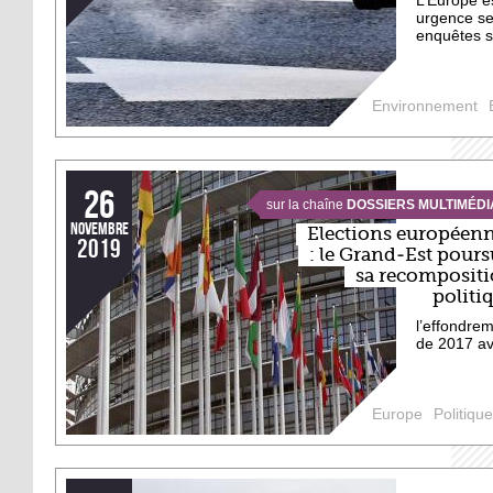
L’Europe es
urgence se
enquêtes s
Environnement
26
sur la chaîne
DOSSIERS MULTIMÉDI
novembre
Elections européen
2019
: le Grand-Est pours
sa recomposit
politi
l’effondrem
de 2017 av
Europe
Politique