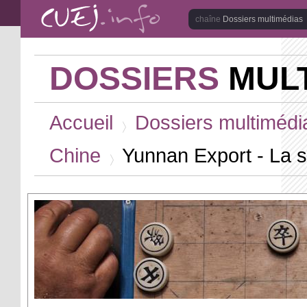
Aller au contenu principal
Dossiers multimédias
DOSSIERS
MULT
Vous êtes ici
Accueil
Dossiers multimédi
>
Chine
Yunnan Export - La s
>