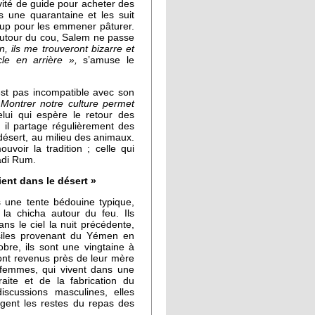
vité de guide pour acheter des
s une quarantaine et les suit
up pour les emmener pâturer.
utour du cou, Salem ne passe
n, ils me trouveront bizarre et
le en arrière »,
s’amuse le
n’est pas incompatible avec son
 Montrer notre culture permet
lui qui espère le retour des
 il partage régulièrement des
désert, au milieu des animaux.
ouvoir la tradition ; celle qui
adi Rum.
ient dans le désert »
s une tente bédouine typique,
la chicha autour du feu. Ils
ns le ciel la nuit précédente,
siles provenant du Yémen en
obre, ils sont une vingtaine à
ont revenus près de leur mère
s femmes, qui vivent dans une
raite et de la fabrication du
discussions masculines, elles
ngent les restes du repas des