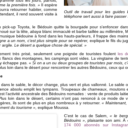
gramme tous les jours, parfois,
me la première fois. »
Il espère
pourra retourner habiter, comme
Outil de travail pour les guide
tendant, il rend souvent visite à
téléphone sert aussi à faire passer
pick-up Toyota, le Bédouin quitte la bourgade pour s'enfoncer dans
 noué sur la tête,
abaya
blanc immaculé et barbe taillée au millimètre,
usique bédouine à fond dans les hauts-parleurs, il frappe des mains,
e a un nom, c’est plus simple pour se repérer,
explique le fils du jug
 argile.
Le désert a quelque chose de spécial. »
ment très prisé, seulement une poignée de touristes foulent
les d
ux flancs des montagnes, les campings sont vides. La vingtaine de te
y échappe pas. «
Si on a un ou deux groupes de touristes par mois, c’
 plus loin dans le désert pour rencontrer les autres Bédouins, ceux qui
se
 dans le sable, le décor change, plus vert et plus vallonné. Le sable 
lence absolu emplit les tympans. Troupeaux de chameaux, moutons et
e est l’activité ancestrale des Bédouins nomades : vente de produits la
Plus loin dans le désert, certains n’ont pas renoncé à ce mode de vi
gères, ils sont de plus en plus nombreux à y retourner.
« Maintenant, 
ement du tourisme »,
explique Moussa.
C’est le cas de Salem,
« le berg
Bédouins »
, plaisante son ami. À
174 000 abonnés sur Instagra