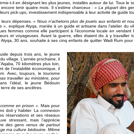
irme-t-il en désignant les plus jeunes, installés autour de lui. Tous le
encore tenir quatre mois. Il s’estime chanceux :
« La plupart des gen
 leurs pick-ups, investissement indispensable à leur activité de guide to
à leurs dépenses.
« Nous n’achetons plus de jouets aux enfants et nou
rs »,
explique Atyqa, mariée à un guide et artisane dans l’atelier du vil
ques femmes comme elle participent à l’économie locale en vendan
s et voyageuses. Avant la guerre, elles étaient dix à y travailler t
. Atyqa, 30 ans, souhaite à ses cinq enfants de quitter Wadi Rum pour t
uide depuis trois ans, le jeune
du village. L’année prochaine, il
́ d’Aqaba, 70 kilomètres plus loin,
de l’instabilité économique, il
Rum. Avec, toujours, le tourisme
as travailler au ministère, pour
s l’idéal, le jeune Bédouin
 terre de ses ancêtres.
 comme en prison »
. Mais pour
ans doit y habiter. La connexion
les réservations et ses réseaux
ouve stressant, mais l’apprécie
re des gens venus de partout
age ma culture bédouine. Même