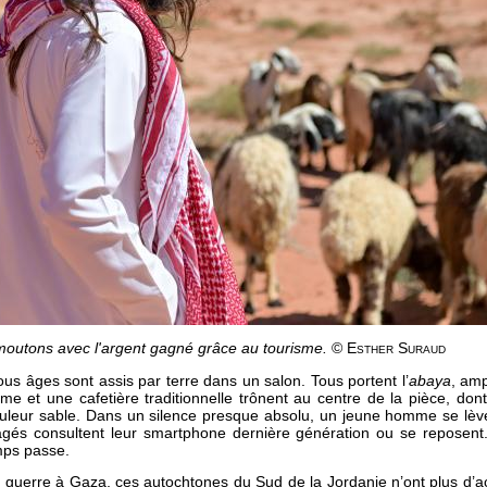
moutons avec l'argent gagné grâce au tourisme.
© Esther Suraud
s âges sont assis par terre dans un salon. Tous portent l’
abaya
, amp
rme et une cafetière traditionnelle trônent au centre de la pièce, do
uleur sable. Dans un silence presque absolu, un jeune homme se lève
âgés consultent leur smartphone dernière génération ou se reposen
mps passe.
la guerre à Gaza, ces autochtones du Sud de la Jordanie n’ont plus d’acti