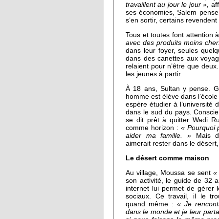
travaillent au jour le jour »,
aff
ses économies, Salem pense 
s’en sortir, certains revendent
Tous et toutes font attention 
avec des produits moins che
dans leur foyer, seules quel
dans des canettes aux voyageur
relaient pour n’être que deux
les jeunes à partir.
À 18 ans, Sultan y pense. G
homme est élève dans l’école 
espère étudier à l’universite
dans le sud du pays. Conscient 
se dit prêt à quitter Wadi 
comme horizon :
« Pourquoi p
aider ma famille. »
Mais dan
aimerait rester dans le désert,
Le désert comme maison
Au village, Moussa se sent
«
son activité, le guide de 32 
internet lui permet de gérer 
sociaux. Ce travail, il le tr
quand même :
« Je rencont
dans le monde et je leur part