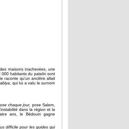
, des maisons inachevées, une
 2 000 habitants du patelin sont
 raconte qu’un ancêtre allait
lablya
, qui lui a valu le surnom
chose chaque jour,
pose Salem,
instabilité dans la région et la
uatre ans, le Bédouin gagne
us difficile pour les guides qui