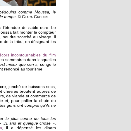
s bédouins comme Moussa, le
 le temps.
© Clara Grouzis
 l’étendue de sable ocre. Le
 Moussa fait monter le compteur
 sourire scotché au visage. Il
e de la tribu, en désignant les
écors incontournables du film
ntes sommaires dans lesquelles
est mieux que rien »,
songe le
 ont renoncé au tourisme.
ocre, jonché de buissons secs,
 chèvres broutent auprès de
itiers, de viande et commerce de
e et, pour pallier la chute du
les gens ont compris qu’ils ne
er le plus connu de tous les
« 31 ans et quelque chose »
,
m
, il a dépensé les dinars