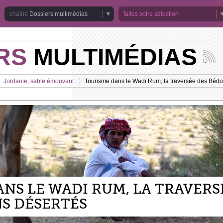
Dossiers multimédias
faites votre sélection
RS
MULTIMÉDIAS
Suivez
les
actuali
Jordanie, sable émouvant
Tourisme dans le Wadi Rum, la traversée des Bédo
de
>
la
chaîne
Dossie
multim
NS LE WADI RUM, LA TRAVERS
S DÉSERTÉS