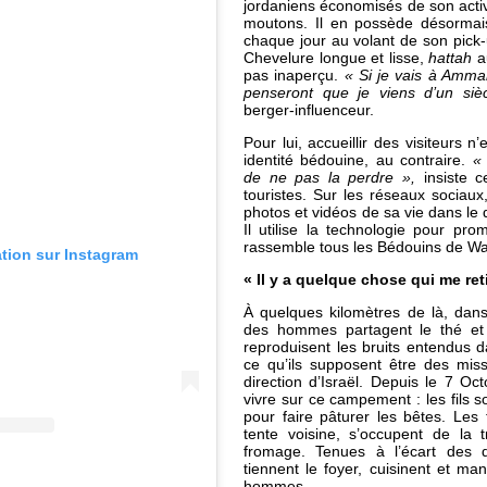
jordaniens économisés de son acti
moutons. Il en possède désormai
chaque jour au volant de son pick-
Chevelure longue et lisse,
hattah
a
pas inaperçu.
« Si je vais à Amma
penseront que je viens d’un sièc
berger-influenceur.
Pour lui, accueillir des visiteurs 
identité bédouine, au contraire.
«
de ne pas la perdre »,
insiste ce
touristes. Sur les réseaux sociaux,
photos et vidéos de sa vie dans le 
Il utilise la technologie pour prom
rassemble tous les Bédouins de W
ation sur Instagram
« Il y a quelque chose qui me ret
À quelques kilomètres de là, dan
des hommes partagent le thé et 
reproduisent les bruits entendus da
ce qu’ils supposent être des mis
direction d’Israël. Depuis le 7 Oct
vivre sur ce campement : les fils s
pour faire pâturer les bêtes. Le
tente voisine, s’occupent de la t
fromage. Tenues à l’écart des 
tiennent le foyer, cuisinent et ma
hommes.