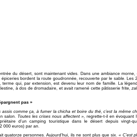
̀ l’entrée du désert, sont maintenant vides. Dans une ambiance morne
es épiceries bordent la route goudronnée, recouverte par le sable. Les
a, terme qui, par extension, est devenu leur nom de famille. La légende
estine, à dos de dromadaire, et avait ramené cette pâtisserie frite,
za
épargnent pas »
ssis comme ça, à fumer la chicha et boire du thé, c’est la même 
on salon.
Toutes les crises nous affectent »,
regrette-t-il en évoquant l’
riétaire d’un camping touristique dans le désert depuis vingt-q
2 000 euros) par an.
it quatorze personnes. Aujourd’hui, ils ne sont plus que six.
« C’est pl