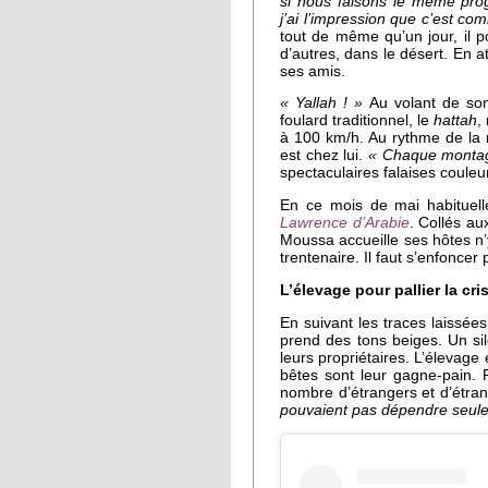
si nous faisons le même pro
j’ai l’impression que c’est com
tout de même qu’un jour, il 
d’autres, dans le désert. En at
ses amis.
« Yallah ! »
Au volant de son 
foulard traditionnel, le
hattah
,
à 100 km/h. Au rythme de la m
est chez lui.
« Chaque montagn
spectaculaires falaises couleur
En ce mois de mai habituelle
Lawrence d’Arabie
. Collés a
Moussa accueille ses hôtes n’
trentenaire. Il faut s’enfoncer
L’élevage pour pallier la cri
En suivant les traces laissées
prend des tons beiges. Un si
leurs propriétaires. L’élevag
bêtes sont leur gagne-pain. 
nombre d’étrangers et d’étran
pouvaient pas dépendre seul