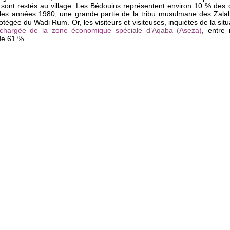
es sont restés au village. Les Bédouins représentent environ 10 % des o
 les années 1980, une grande partie de la tribu musulmane des Zalab
tégée du Wadi Rum. Or, les visiteurs et visiteuses, inquiètes de la situat
é chargée de la zone économique spéciale d’Aqaba (Aseza)
, entre
 de 61 %.