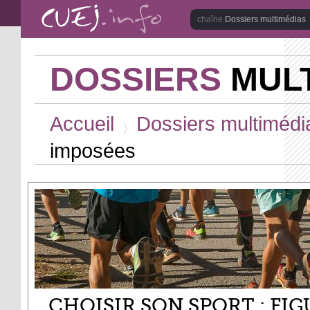
Aller au contenu principal
Dossiers multimédias
DOSSIERS
MULT
Vous êtes ici
Accueil
Dossiers multimédi
>
imposées
CHOISIR SON SPORT : FI