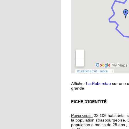
musique
11 octobre 2018
Oser parler avec les
marionnettes
11 octobre 2018
Avec l'atelier "à vos
binettes", on nourrit le
sans produits chimiq
10 octobre 2018
Afficher
La Roberstau
sur une c
Initier les seniors aux
grande
cosmétiques naturels
FICHE D'IDENTITÉ
10 octobre 2018
Un festival végan
Population :
22 106 habitants, s
débarque à l'Escale
la population strasbourgeoise. 
population a moins de 25 ans ;