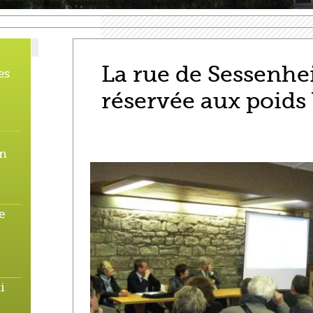
La rue de Sessenhe
es
réservée aux poids
en
e
i