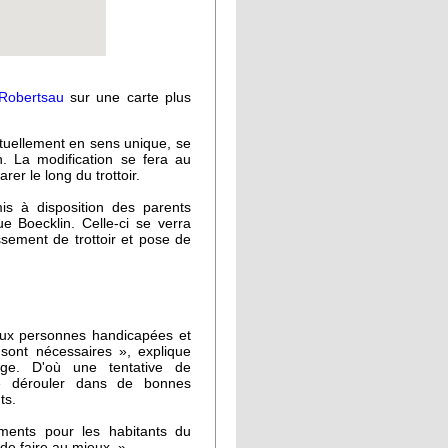
 Robertsau
sur une carte plus
 actuellement en sens unique, se
n. La modification se fera au
rer le long du trottoir.
s à disposition des parents
ue Boecklin. Celle-ci se verra
sement de trottoir et pose de
 aux personnes handicapées et
sont nécessaires », explique
lège. D'où une tentative de
e dérouler dans de bonnes
ts.
ments pour les habitants du
 de faire au mieux. »