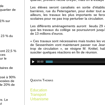
 de
Les élèves seront canalisés en sortie d'établ
uartier de
barrières, rue du Petersgarten, pour éviter tout 
ailleurs, les travaux les plus importants se f
ers
scolaires pour ne pas trop perturber la circulation.
,1% sur
Les différents aménagements auront lieudu 29 
que les travaux du collège se poursuivront jusqu
se
de 13 millions d'euros.
t 23 % du
« Ces travaux sont nécessaires mais toutes les voi
de Sessenheim vont maintenant passer rue Jean
trop de circulation », se résigne M. Knittel, h
dont 22,5 %
susciter quelques réactions en fin de réunion.
 ces
ur le
e
00:00
taires de
posé à 90%
Quentin Thomas
mposées de
 de 20% de
Education
Transport
Urbanisme
és. Le
e à
ui