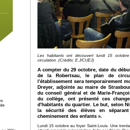
la
Les habitants ont découvert lundi 15 octobre
ns
circulation. (Crédits: E.J/CUEJ)
au
A compter du 29 octobre, date du début
de la Robertsau, le plan de circu
l'établissement sera temporairement mod
au,
Dreyer, adjointe au maire de Strasbo
du conseil général et de Marie-François
du collège, ont présenté ces change
es
d'habitants du quartier. Le but, selon N
 de
la sécurité des élèves en séparan
x
cheminement des enfants ».
Lundi 15 octobre au foyer Saint-Louis. Une trent