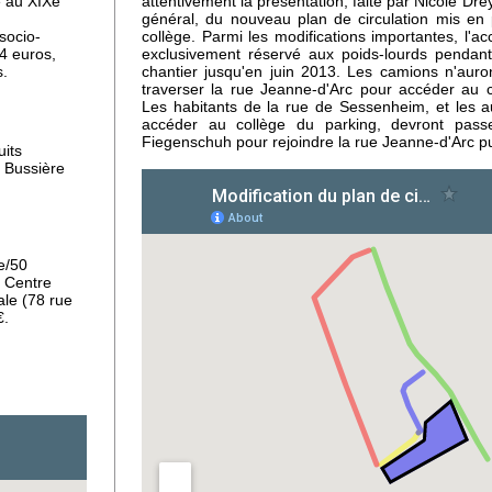
attentivement la présentation, faite par Nicole Dre
e au XIXe
général, du nouveau plan de circulation mis en
collège. Parmi les modifications importantes, l'
socio-
exclusivement réservé aux poids-lourds pendan
14 euros,
iers
chantier jusqu'en juin 2013. Les camions n'auron
s.
traverser la rue Jeanne-d'Arc pour accéder au c
Les habitants de la rue de Sessenheim, et les au
accéder au collège du parking, devront pass
Fiegenschuh pour rejoindre la rue Jeanne-d'Arc pu
uits
u,
 Bussière
té
e/50
 Centre
ale (78 rue
€.
 la
ux