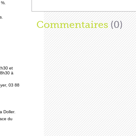
 %.
s.
Afficher
Commentaires
(0)
es
2h30 et
 8h30 à
eyer, 03 88
tent
a Doller.
ale
lace du
-