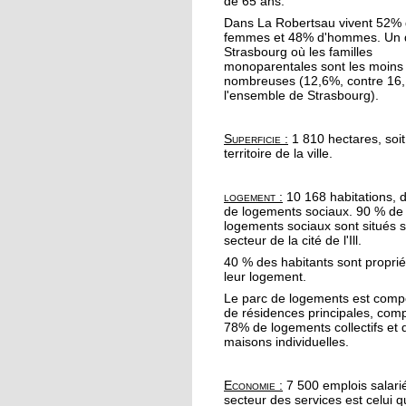
de 65 ans.
19 octobre 2017
Dans La Robertsau vivent 52%
Le quartier reste une
femmes et 48% d'hommes. Un q
valeur sûre pour les
Strasbourg où les familles
promoteurs immobili
monoparentales sont les moins
nombreuses (12,6%, contre 16
l'ensemble de Strasbourg).
19 octobre 2017
A l'Escale, Halloween 
Superficie :
1 810 hectares, soi
décline en peinture
territoire de la ville.
19 octobre 2017
logement :
10 168 habitations, 
de logements sociaux. 90 % de
Le barrage de la
logements sociaux sont situés s
Robertsau sous bonn
secteur de la cité de l'Ill.
garde
40 % des habitants sont proprié
leur logement.
18 octobre 2017
Le parc de logements est com
" Y a pas d'âge pour le
de résidences principales, co
yoga !"
78% de logements collectifs et
maisons individuelles.
17 octobre 2017
Economie :
7 500 emplois salari
Hapkido, l'autodéfens
secteur des services est celui q