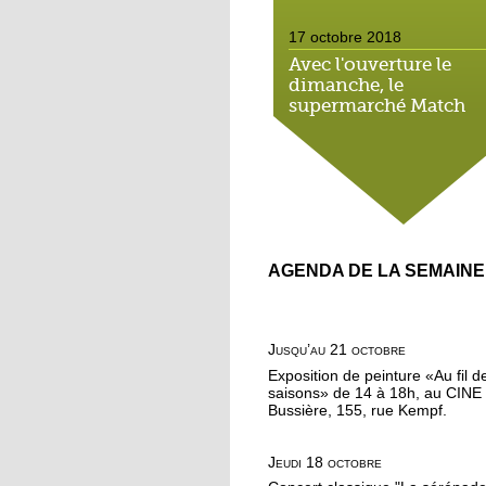
17 octobre 2018
Avec l'ouverture le
dimanche, le
supermarché Match
néglige le droit local
16 octobre 2018
On a testé pour vous : 
marche méditative da
la forêt de la Wantzen
AGENDA DE LA SEMAINE
16 octobre 2018
Au nord de la Roberts
on apprend à méditer
Jusqu’au 21 octobre
Exposition de peinture «Au fil d
16 octobre 2018
saisons» de 14 à 18h, au CINE
Bussière, 155, rue Kempf.
Bouffée d'oxygène au
jardins partagés de la
Robertsau
Jeudi 18 octobre