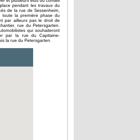
yer et plusieurs élus du conseil
 place pendant les travaux du
accès de la rue de Sessenheim,
t toute la première phase du
t par ailleurs pas le droit de
hantier, rue du Petersgarten.
tomobilistes qui souhaiteront
er par la rue du Capitaine-
is la rue du Petersgarten.