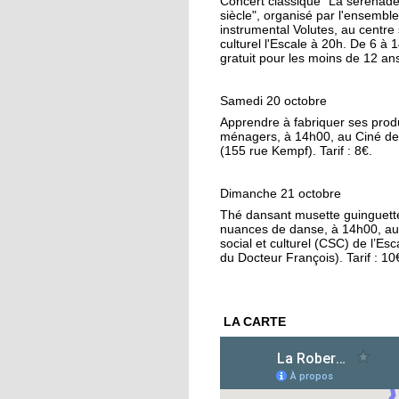
Concert classique "La sérénad
16 octobre 2018
siècle", organisé par l'ensemble
instrumental Volutes, au centre 
Conseil municipal : la
culturel l'Escale à 20h. De 6 à 
Cité de l'Ill et les quart
gratuit pour les moins de 12 an
au coeur des débats
Samedi 20 octobre
16 octobre 2018
Apprendre à fabriquer ses prod
La forêt de la Robertsa
ménagers, à 14h00, au Ciné de
un écrin de biodiversi
(155 rue Kempf). Tarif : 8€.
15 octobre 2018
Dimanche 21 octobre
Végéman : le premier
Thé dansant musette guinguett
nuances de danse, à 14h00, au
kebab végan de
social et culturel (CSC) de l’Esc
Strasbourg plébiscité
du Docteur François). Tarif : 10
15 octobre 2018
Divergences autour de
LA CARTE
protection des anima
15 octobre 2018
L'école Schwilgué en