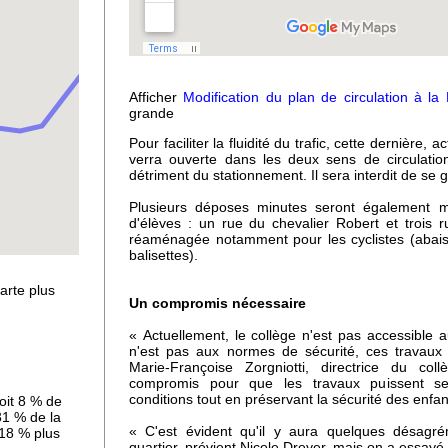
Afficher
Modification du plan de circulation à la
grande
Pour faciliter la fluidité du trafic, cette dernière,
verra ouverte dans les deux sens de circulatio
détriment du stationnement. Il sera interdit de se ga
 sol
Plusieurs déposes minutes seront également mi
d'élèves : un rue du chevalier Robert et trois r
ues
réaménagée notamment pour les cyclistes (abais
balisettes).
arte plus
Un compromis nécessaire
« Actuellement, le collège n'est pas accessible
n'est pas aux normes de sécurité, ces travaux 
Marie-Françoise Zorgniotti, directrice du col
compromis pour que les travaux puissent s
conditions tout en préservant la sécurité des enfan
oit 8 % de
31 % de la
« C'est évident qu'il y aura quelques désagré
 18 % plus
quartier, prévient Nicole Dreyer, mais on a essayé