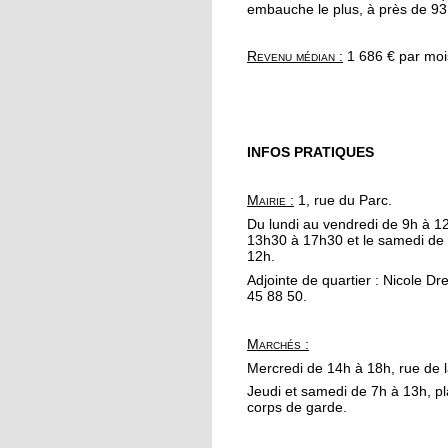
portée de main
embauche le plus, à près de 93
Revenu médian :
1 686 € par moi
17 octobre 2017
Se redresser grâce au
Parcours
INFOS PRATIQUES
16 octobre 2017
Automne fleuri pour l
commerces à la
Mairie :
1, rue du Parc.
Robertsau
Du lundi au vendredi de 9h à 1
13h30 à 17h30 et le samedi de
12h.
13 octobre 2017
Adjointe de quartier : Nicole Dr
200 cyclistes manifes
45 88 50.
au pied du parlement
européen
Marchés
:
13 octobre 2017
Mercredi de 14h à 18h, rue de l
Apéro Compost à l'Esc
Jeudi et samedi de 7h à 13h, p
corps de garde.
: un deuxième rendez
vous manqué