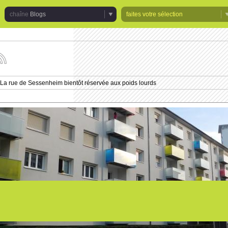
Blogs
faites votre sélection
uivez
s
tualités
La rue de Sessenheim bientôt réservée aux poids lourds
e
haîne
logs