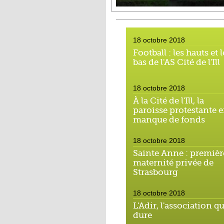
18 octobre 2018
Football : les hauts et l
bas de l'AS Cité de l'Ill
18 octobre 2018
À la Cité de l'Ill, la
paroisse protestante 
manque de fonds
18 octobre 2018
Sainte Anne : premièr
maternité privée de
Strasbourg
18 octobre 2018
L'Adir, l'association qu
dure