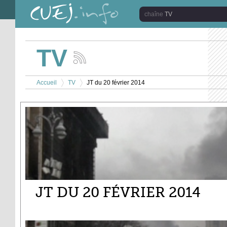
Aller au contenu principal
TV
TV
Suivez
les
Vous êtes ici
actualités
Accueil
TV
JT du 20 février 2014
de
>
>
la
chaîne
TV
JT DU 20 FÉVRIER 2014