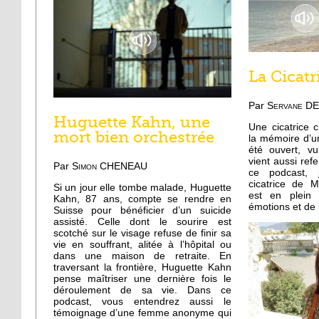
La Cicatr
Par
Servane D
Huguette Kahn, une
Une cicatrice 
mort bien orchestrée
la mémoire d’u
été ouvert, vu
vient aussi ref
Par
Simon CHENEAU
ce podcast, 
cicatrice de Ma
Si un jour elle tombe malade, Huguette
est en plein 
Kahn, 87 ans, compte se rendre en
émotions et de l
Suisse pour bénéficier d’un suicide
assisté. Celle dont le sourire est
scotché sur le visage refuse de finir sa
vie en souffrant, alitée à l’hôpital ou
dans une maison de retraite. En
traversant la frontière, Huguette Kahn
pense maîtriser une dernière fois le
déroulement de sa vie. Dans ce
podcast, vous entendrez aussi le
témoignage d’une femme anonyme qui