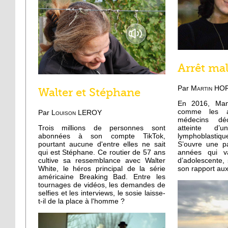
Arrêt ma
Par
Martin HO
Walter et Stéphane
En 2016, Man
comme les a
Par
Louison LEROY
médecins déc
Trois millions de personnes sont
atteinte d’
abonnées à son compte TikTok,
lymphoblastiqu
pourtant aucune d'entre elles ne sait
S’ouvre une p
qui est Stéphane. Ce routier de 57 ans
années qui v
cultive sa ressemblance avec Walter
d’adolescente, 
White, le héros principal de la série
son rapport aux
américaine Breaking Bad. Entre les
tournages de vidéos, les demandes de
selfies et les interviews, le sosie laisse-
t-il de la place à l'homme ?