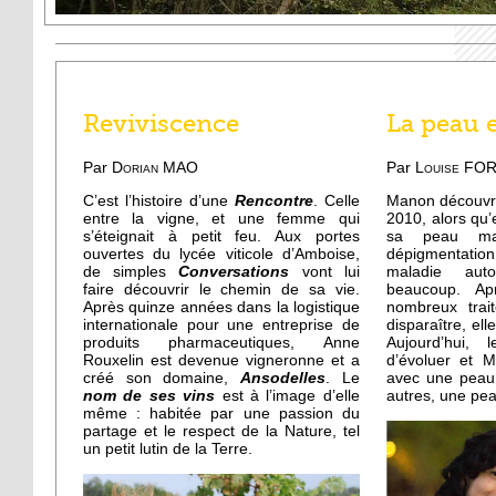
Reviviscence
La peau e
Par
Dorian MAO
Par
Louise FO
C’est l’histoire d’une
Rencontre
. Celle
Manon découvre 
entre la vigne, et une femme qui
2010, alors qu’
s’éteignait à petit feu. Aux portes
sa peau ma
ouvertes du lycée viticole d’Amboise,
dépigmentati
de simples
Conversations
vont lui
maladie aut
faire découvrir le chemin de sa vie.
beaucoup. Ap
Après quinze années dans la logistique
nombreux trai
internationale pour une entreprise de
disparaître, ell
produits pharmaceutiques, Anne
Aujourd’hui, 
Rouxelin est devenue vigneronne et a
d’évoluer et 
créé son domaine,
Ansodelles
. Le
avec une peau 
nom de ses vins
est à l’image d’elle
autres, une peau
même : habitée par une passion du
partage et le respect de la Nature, tel
un petit lutin de la Terre.