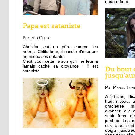
nous-même.
Papa est sataniste
Par
Inès Guiza
Christian est un père comme les
autres. Célibataire, il essaie d'éduquer
au mieux ses enfants.
C'est pour cette raison qu'il ne leur a
jamais caché sa croyance : il est
Du bout 
sataniste.
jusqu’au
Par
Manon-Lomb
A 16 ans, Eli
haut niveau, 
gracieuse m
avancer, elle 
seule force d
jambes. Les n
ses bras sont
doigts jusqu’a