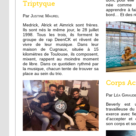
donc pour elle 
Triptyque
née comme ça
apprendre à fa
bord… Et des rê
Par
Justine Maurel
Medrick, Alrick et Aimrick sont frères.
Ils sont nés le même jour, le 28 juillet
1998. Tous les trois, ils forment le
groupe de rap DeenCK et rêvent de
vivre de leur musique. Dans leur
maison de Cugnaux, située à 15
kilomètres de Toulouse, ils composent,
mixent, rappent au moindre moment
de libre. Dans ce quotidien rythmé par
la musique, chacun tente de trouver sa
place au sein du trio.
Corps Ac
Par
Léa Giraud
Beverly est
travailleuse du
exerce avec fie
d’accepter et
son corps et so