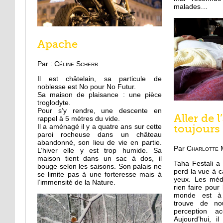
malades…
Apache
Par :
Céline Scherr
Il est châtelain, sa particule de
noblesse est No pour No Futur.
Sa maison de plaisance : une pièce
troglodyte.
Pour s’y rendre, une descente en
Aller de l
rappel à 5 mètres du vide.
toujours
Il a aménagé il y a quatre ans sur cette
paroi rocheuse dans un château
abandonné, son lieu de vie en partie.
Par
Charlotte 
L’hiver elle y est trop humide. Sa
maison tient dans un sac à dos, il
Taha Festali a 
bouge selon les saisons. Son palais ne
perd la vue à 
se limite pas à une forteresse mais à
yeux. Les méd
l’immensité de la Nature.
rien faire pour
monde est à 
trouve de no
perception ac
Aujourd’hui, i