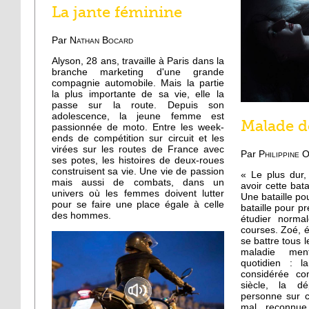
La jante féminine
Par
Nathan Bocard
Alyson, 28 ans, travaille à Paris dans la
branche marketing d'une grande
compagnie automobile. Mais la partie
la plus importante de sa vie, elle la
passe sur la route. Depuis son
adolescence, la jeune femme est
Malade d
passionnée de moto. Entre les week-
ends de compétition sur circuit et les
virées sur les routes de France avec
Par
Philippine O
ses potes, les histoires de deux-roues
construisent sa vie. Une vie de passion
« Le plus dur,
mais aussi de combats, dans un
avoir cette bat
univers où les femmes doivent lutter
Une bataille po
pour se faire une place égale à celle
bataille pour p
des hommes.
étudier norma
courses. Zoé, é
se battre tous l
maladie men
quotidien : l
considérée c
siècle, la d
personne sur c
mal reconnue