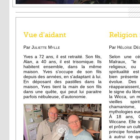
Vue d'aidant
Religion 
Par
Juliette Mylle
Par
Héloïse De
Yves a 72 ans, il est retraité. Son fils,
Selon une cél
Alan, a 40 ans, il est trisomique. Ils
Malraux, "le
habitent ensemble, dans la même
religieux, ou
maison. Yves s'occupe de son fils
spiritualité e
depuis des années, en s'adaptant à lui.
bien présente
En déposant des pastilles dans la
évolue. Des 
maison, Yves tient la main de son fils
réapparaissen
dans une quête, qui peut lui paraitre
le signe du libr
parfois nébuleuse, d'autonomie.
la Wicca, un 
vieilles spi
chamanisme, 
mythologies eu
À 18 ans, C
Wiccane. Elle s
et prône un cul
principe fondam
à autrui ce q