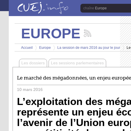
Aller au contenu principal
Europe
EUROPE
Suivez
les
Vous êtes ici
actualités
Accueil
Europe
La session de mars 2016 au jour le jour
Le
de
>
>
>
la
chaîne
Les dossiers
Les sessions parlementaires
Europe
Le marché des mégadonnées, un enjeu europée
10
mars
2016
L’exploitation des még
représente un enjeu é
l’avenir de l’Union eur