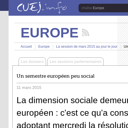
Aller au contenu principal
Europe
EUROPE
Suivez
les
Vous êtes ici
actualités
Accueil
Europe
La session de mars 2015 au jour le jour
Un
de
>
>
>
la
chaîne
Les dossiers
Les sessions parlementaires
Europe
Un semestre européen peu social
11
mars
2015
La dimension sociale demeur
européen : c'est ce qu'a con
adoptant mercredi la résolu