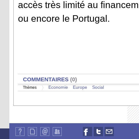
accès très limité au finance
ou encore le Portugal.
AFFICHER
COMMENTAIRES
(0)
Economie
Europe
Social
Thèmes
Qui
Plan
Contact
Identification
Nous
Nous
Nous