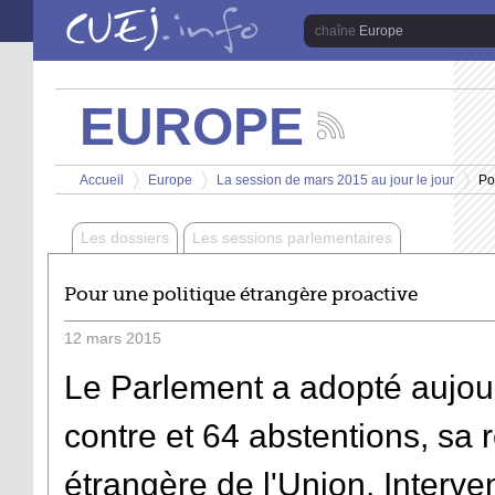
Aller au contenu principal
Europe
EUROPE
Suivez
les
Vous êtes ici
actualités
Accueil
Europe
La session de mars 2015 au jour le jour
Po
de
>
>
>
la
chaîne
Les dossiers
Les sessions parlementaires
Europe
Pour une politique étrangère proactive
12
mars
2015
Le Parlement a adopté aujour
contre et 64 abstentions, sa r
étrangère de l'Union. Inter