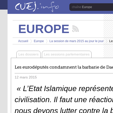
Aller au contenu principal
Europe
EUROPE
Suivez
les
Vous êtes ici
actualités
Accueil
Europe
La session de mars 2015 au jour le jour
Le
de
>
>
>
la
chaîne
Les dossiers
Les sessions parlementaires
Europe
Les eurodéputés condamnent la barbarie de Da
12
mars
2015
« L’Etat Islamique représent
civilisation. Il faut une réac
nous devons lutter contre la 