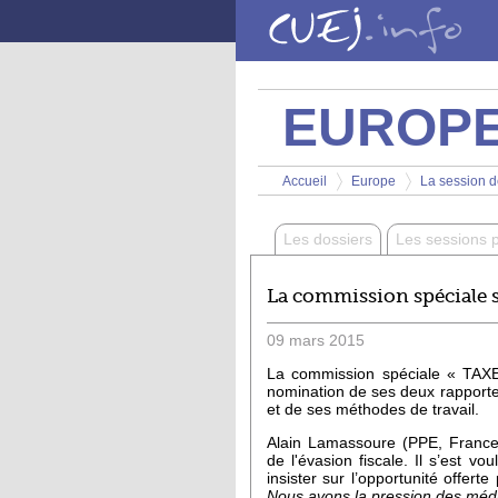
Aller au contenu principal
EUROP
Vous êtes ici
Accueil
Europe
La session d
>
>
Les dossiers
Les sessions 
La commission spéciale su
09
mars
2015
La commission spéciale « TAXE 
nomination de ses deux rapporte
et de ses méthodes de travail.
Alain Lamassoure (PPE, France) 
de l'évasion fiscale. Il s’est v
insister sur l’opportunité offert
Nous avons la pression des médias