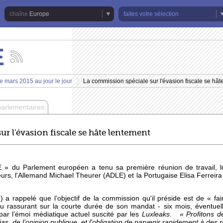
Europe
faites votre sélection
E
Suivez
les
actualités
e mars 2015 au jour le jour
La commission spéciale sur l'évasion fiscale se hât
de
>
la
chaîne
parlementaires
Europe
r l'évasion fiscale se hâte lentement
» du Parlement européen a tenu sa première réunion de travail, l
urs, l'Allemand Michael Theurer (ADLE) et la Portugaise Elisa Ferreir
a rappelé que l’objectif de la commission qu'il préside est de « fair
oulu rassurant sur la courte durée de son mandat - six mois, éventue
e par l’émoi médiatique actuel suscité par les
Luxleaks
.
« Profitons d
, de l’opinion publique, et l’obligation de parvenir rapidement à des r