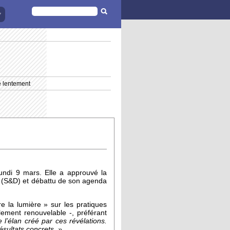
FORMULAIRE
DE
RECHERCHE
e lentement
undi 9 mars. Elle a approuvé la
a (S&D) et débattu de son agenda
e la lumière » sur les pratiques
llement renouvelable -, préférant
e l’élan créé par ces révélations.
ésultats concrets. »