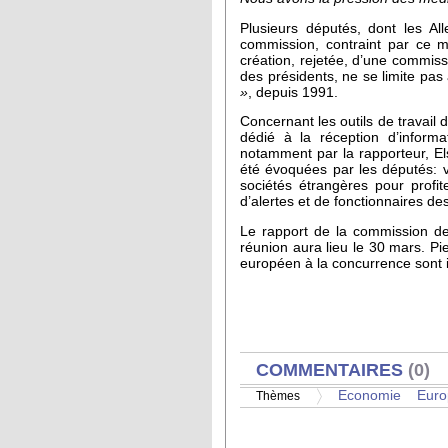
Plusieurs députés, dont les A
commission, contraint par ce m
création, rejetée, d’une commis
des présidents, ne se limite pas 
»
, depuis 1991.
Concernant les outils de travail
dédié à la réception d’informa
notamment par la rapporteur, Els
été évoquées par les députés: vo
sociétés étrangères pour profite
d’alertes et de fonctionnaires de
Le rapport de la commission dev
réunion aura lieu le 30 mars. P
européen à la concurrence sont in
AFFICHER
COMMENTAIRES
(0)
Economie
Euro
Thèmes