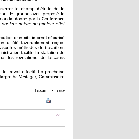
sserrer le champ d’étude de la
dont le groupe avait proposé la
e mandat donné par la Conférence
 par leur nature ou par leur effet
ation d’un site internet sécurisé
ition a été favorablement reçue
s sur les méthodes de travail ont
ration facilite l’installation de
gine des révélations, de lanceurs
e travail effectif. La prochaine
 Margrethe Vestager, Commissaire
Ismaël Halissat