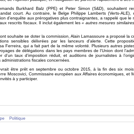
llemands Burkhard Balz (PPE) et Peter Simon (S&D), souhaitent re
andat court. Au contraire, le Belge Philippe Lamberts (Verts-ALE), 
sion d’enquête aux prérogatives plus contraignantes, a rappelé que l
aux rescrits fiscaux. Il inclut également les
« autres mesures similaires
 dont souhaite se doter la commission, Alain Lamassoure a proposé la cré
tions sensibles délivrées par les lanceurs d’alerte. Cette propos
a Ferreira, qui a fait part de la même volonté. Plusieurs autres piste
yages de délégations dans les pays membres de l’Union dont l’administ
r d’un taux d’imposition réduit, et auditions de journalistes à l’ori
s administrations fiscales concernées.
rait être prêt en septembre ou octobre 2015, à la fin des six mois d
ierre Moscovici, Commissaire européen aux Affaires économiques, et
vités à y participer.
pe
Politique