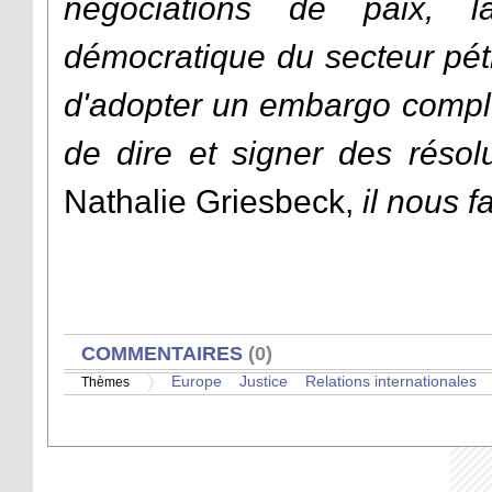
négociations de paix, l
démocratique du secteur pétr
d'adopter un embargo comple
de dire et signer des résol
Nathalie Griesbeck,
il nous f
AFFICHER
COMMENTAIRES
(0)
Europe
Justice
Relations internationales
Thèmes