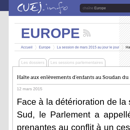
Aller au contenu principal
Europe
EUROPE
Suivez
les
Vous êtes ici
actualités
Accueil
Europe
La session de mars 2015 au jour le jour
Ha
de
>
>
>
la
chaîne
Les dossiers
Les sessions parlementaires
Europe
Halte aux enlèvements d'enfants au Soudan du
12
mars
2015
Face à la détérioration de l
Sud, le Parlement a appellé
prenantes au conflit à un ces