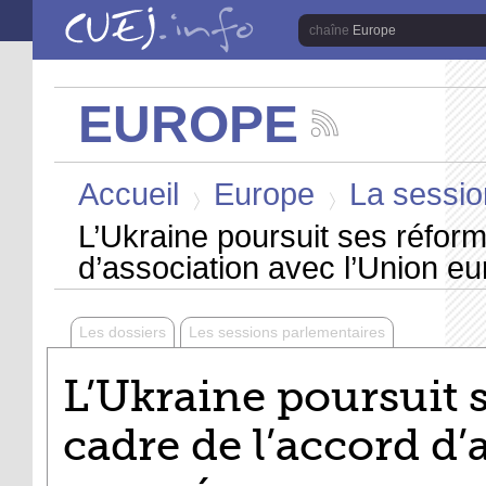
Aller au contenu principal
Europe
EUROPE
Suivez
les
Vous êtes ici
actualités
Accueil
Europe
La session
de
la
>
>
chaîne
L’Ukraine poursuit ses réform
Europe
d’association avec l’Union e
Les dossiers
Les sessions parlementaires
L’Ukraine poursuit 
cadre de l’accord d’