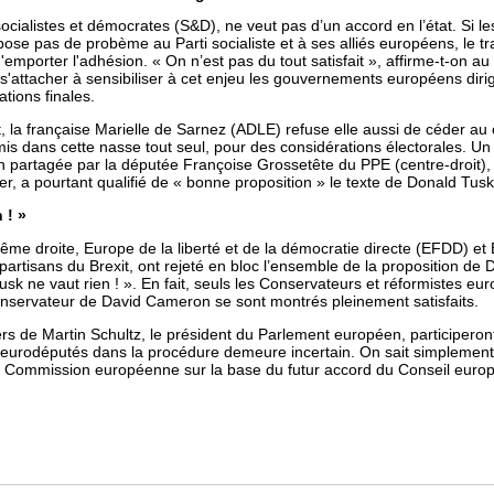
socialistes et démocrates (S&D), ne veut pas d’un accord en l’état. Si l
e pas de probème au Parti socialiste et à ses alliés européens, le tr
d'emporter l'adhésion. « On n’est pas du tout satisfait », affirme-t-on a
s'attacher à sensibiliser à cet enjeu les gouvernements européens dir
tions finales.
, la française Marielle de Sarnez (ADLE) refuse elle aussi de céder 
 mis dans cette nasse tout seul, pour des considérations électorales. Un 
ion partagée par la députée Françoise Grossetête du PPE (centre-droit),
, a pourtant qualifié de « bonne proposition » le texte de Donald Tusk
 ! »
rême droite, Europe de la liberté et de la démocratie directe (EFDD) et
 partisans du Brexit, ont rejeté en bloc l’ensemble de la proposition de
Tusk ne vaut rien ! ». En fait, seuls les Conservateurs et réformistes e
nservateur de David Cameron se sont montrés pleinement satisfaits.
ers de Martin Schultz, le président du Parlement européen, participeron
s eurodéputés dans la procédure demeure incertain. On sait simplement q
 la Commission européenne sur la base du futur accord du Conseil euro