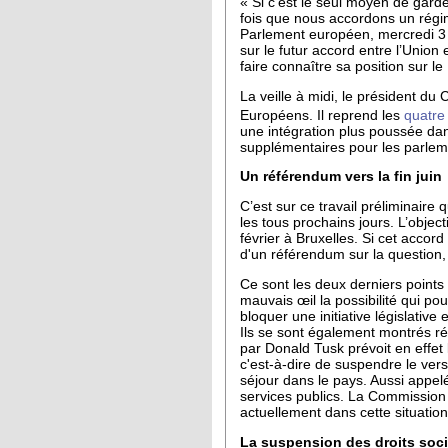
« Si c’est le seul moyen de gard
fois que nous accordons un régi
Parlement européen, mercredi 3 
sur le futur accord entre l’Unio
faire connaître sa position sur l
La veille à midi, le président du
Européens. Il reprend les
quatre
une intégration plus poussée dans 
supplémentaires pour les parleme
Un référendum vers la fin juin
C’est sur ce travail préliminair
les tous prochains jours. L’objec
février à Bruxelles. Si cet acco
d'un référendum sur la question, q
Ce sont les deux derniers points
mauvais œil la possibilité qui p
bloquer une initiative législativ
Ils se sont également montrés ré
par Donald Tusk prévoit en effe
c'est-à-dire de suspendre le ver
séjour dans le pays. Aussi appelé
services publics. La Commission
actuellement dans cette situation
La suspension des droits soci