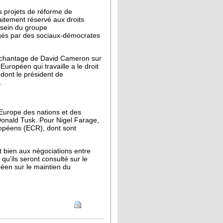
es projets de réforme de
aitement réservé aux droits
u sein du groupe
igés par des sociaux-démocrates
au chantage de David Cameron sur
Européen qui travaille a le droit
 dont le président de
.
 Europe des nations et des
 Donald Tusk. Pour Nigel Farage,
uropéens (ECR), dont sont
t bien aux négociations entre
u'ils seront consulté sur le
péen sur le maintien du