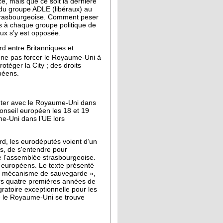
, mais que ce soit la dernière
 du groupe ADLE (libéraux) au
 strasbourgeoise. Comment peser
s à chaque groupe politique de
eux s’y est opposée.
rd entre Britanniques et
 ne pas forcer le Royaume-Uni à
otéger la City ; des droits
péens.
scuter avec le Royaume-Uni dans
 Conseil européen les 18 et 19
me-Uni dans l’UE lors
rd, les eurodéputés voient d’un
ns, de s'entendre pour
de l'assemblée strasbourgeoise.
s européens. Le texte présenté
n « mécanisme de sauvegarde »,
urs quatre premières années de
gratoire exceptionnelle pour les
e le Royaume-Uni se trouve