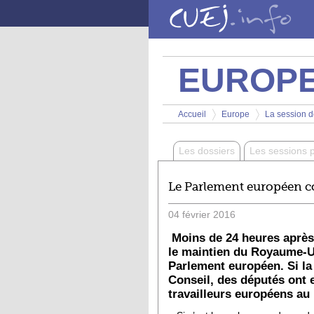
Aller au contenu principal
EUROP
Vous êtes ici
Accueil
Europe
La session de
>
>
Les dossiers
Les sessions 
Le Parlement européen con
04
février
2016
Moins de 24 heures après 
le maintien du Royaume-Uni
Parlement européen. Si la 
Conseil, des députés ont 
travailleurs européens a