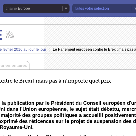
Europe
faites votre sélection
E
Suivez
les
actualités
 février 2016 au jour le jour
Le Parlement européen contre le Brexit mais pas à
de
>
la
chaîne
parlementaires
Europe
tre le Brexit mais pas à n’importe quel prix
la publication par le Président du Conseil européen d'
 dans l'Union européenne, le sujet était débattu, mercre
majorité des groupes politiques a accueilli positivement
exprimé des réticences sur le projet de suspension des d
u Royaume-Uni.