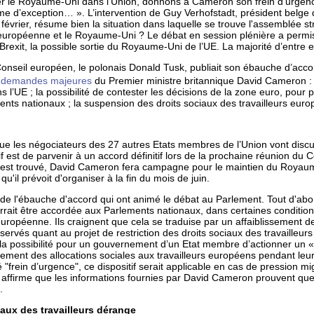
er le Royaume-Uni dans l’Union, donnons à Cameron son frein d’urgence
me d’exception… ». L’intervention de Guy Verhofstadt, président belge
février, résume bien la situation dans laquelle se trouve l'assemblée
n européenne et le Royaume-Uni ? Le débat en session plénière a permi
e Brexit, la possible sortie du Royaume-Uni de l’UE. La majorité d’entre 
 Conseil européen, le polonais Donald Tusk, publiait son ébauche d’acco
 demandes majeures
du Premier ministre britannique David Cameron :
l’UE ; la possibilité de contester les décisions de la zone euro, pour pr
nts nationaux ; la suspension des droits sociaux des travailleurs euro
e que les négociateurs des 27 autres Etats membres de l’Union vont di
tif est de parvenir à un accord définitif lors de la prochaine réunion du
rd est trouvé, David Cameron fera campagne pour le maintien du Royau
u'il prévoit d'organiser à la fin du mois de juin.
 de l'ébauche d'accord qui ont animé le débat au Parlement. Tout d'abo
ourrait être accordée aux Parlements nationaux, dans certaines conditio
e européenne. Ils craignent que cela se traduise par un affaiblissement 
servés quant au projet de restriction des droits sociaux des travailleur
t la possibilité pour un gouvernement d’un Etat membre d’actionner u
sement des allocations sociales aux travailleurs européens pendant le
 "frein d’urgence", ce dispositif serait applicable en cas de pression mi
 affirme que les informations fournies par David Cameron prouvent qu
.
aux des travailleurs dérange