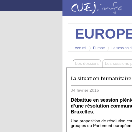
Aller au contenu principal
EUROP
Vous êtes ici
Accueil
Europe
La session de
>
>
Les dossiers
Les sessions 
La situation humanitaire
04
février
2016
Débattue en session pléniè
d’une résolution commune 
Bruxelles.
Une proposition de résolution co
groupes du Parlement européen, l