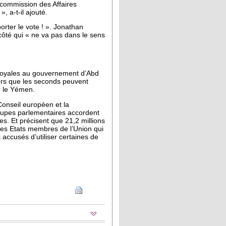
a commission des Affaires
, a-t-il ajouté.
orter le vote ! ». Jonathan
 côté qui « ne va pas dans le sens
s loyales au gouvernement d’Abd
lors que les seconds peuvent
r le Yémen.
Conseil européen et la
oupes parlementaires accordent
es. Et précisent que 21,2 millions
les Etats membres de l’Union qui
 accusés d’utiliser certaines de