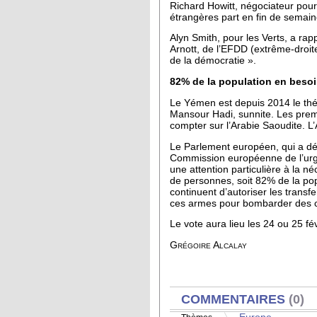
Richard Howitt, négociateur pour
étrangères part en fin de semaine
Alyn Smith, pour les Verts, a rap
Arnott, de l’EFDD (extrême-droite
de la démocratie ».
82% de la population en besoi
Le Yémen est depuis 2014 le théâ
Mansour Hadi, sunnite. Les premi
compter sur l’Arabie Saoudite. 
Le Parlement européen, qui a déj
Commission européenne de l’urge
une attention particulière à la n
de personnes, soit 82% de la pop
continuent d’autoriser les transf
ces armes pour bombarder des cib
Le vote aura lieu les 24 ou 25 fév
Grégoire Alcalay
AFFICHER
COMMENTAIRES
(0)