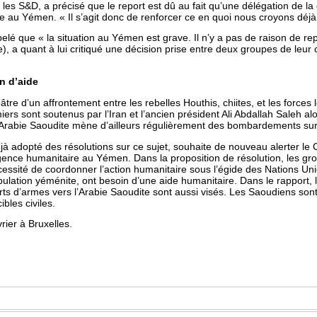
 les S&D, a précisé que le report est dû au fait qu’une délégation de l
 au Yémen. « Il s’agit donc de renforcer ce en quoi nous croyons déjà »
pelé que « la situation au Yémen est grave. Il n’y a pas de raison de rep
), a quant à lui critiqué une décision prise entre deux groupes de leur
n d’aide
tre d’un affrontement entre les rebelles Houthis, chiites, et les force
ers sont soutenus par l’Iran et l’ancien président Ali Abdallah Saleh a
L’Arabie Saoudite mène d’ailleurs régulièrement des bombardements su
à adopté des résolutions sur ce sujet, souhaite de nouveau alerter le 
nce humanitaire au Yémen. Dans la proposition de résolution, les gr
écessité de coordonner l’action humanitaire sous l’égide des Nations Uni
ulation yéménite, ont besoin d’une aide humanitaire. Dans le rapport, 
erts d’armes vers l’Arabie Saoudite sont aussi visés. Les Saoudiens sont
les civiles.
rier à Bruxelles.