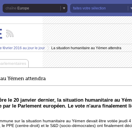
Europe
faites votre sélection
E
Suivez
les
actualités
 février 2016 au jour le jour
La situation humanitaire au Yémen attendra
de
>
la
chaîne
parlementaires
Europe
 au Yémen attendra
re le 20 janvier dernier, la situation humanitaire au Yéme
par le Parlement européen. Le vote n'aura finalement lie
mmune sur la situation humanitaire au Yémen devait être votée jeudi 4 
e PPE (centre-droit) et le S&D (socio-démocrates) ont finalement déci