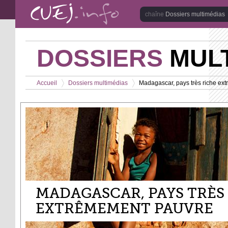
Aller au contenu principal
Dossiers multimédias
DOSSIERS
MULT
Vous êtes ici
Accueil
Dossiers multimédias
Madagascar, pays très riche ex
>
>
MADAGASCAR, PAYS TRÈS
EXTRÊMEMENT PAUVRE