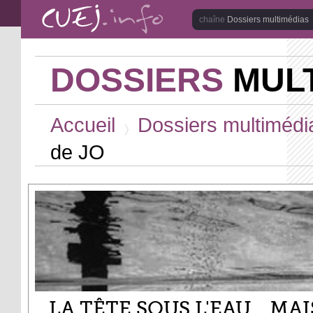
Aller au contenu principal
Dossiers multimédias
DOSSIERS
MULT
Vous êtes ici
Accueil
Dossiers multimédi
>
de JO
LA TÊTE SOUS L'EAU... MAI