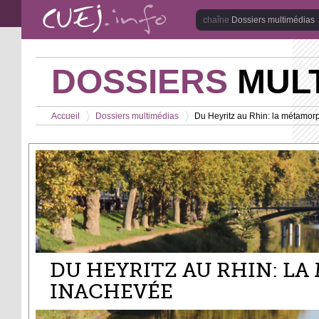
Aller au contenu principal
Dossiers multimédias
DOSSIERS
MULT
Vous êtes ici
Accueil
Dossiers multimédias
Du Heyritz au Rhin: la métamo
>
>
DU HEYRITZ AU RHIN: L
INACHEVÉE